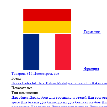
Германия
Франция
Товаров: 312
Посмотреть все
Бренд
Desso
Forbo
Interface
Balsan
Modulyss
Tecsom
Finett
Associa
Показать все
Тип помещения
Для офиса
Для клубов
Для гостиниц и отелей
Для торгов
space
Для банков
Для бильярдных
Для боулинг клубов
Дл
ресторанов
Для театров
Для торговых центров
Для хосте