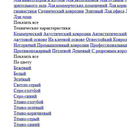
зрительного зала
Для коммерческих помещений
Для кори
гимнастики
Сценический ковролин
Элитный
Для офиса
Для дома
Показать все
Технические характеристики
Коммерческий
Акустический ковролин
Антистатический
джутовой основе
На клеевой основе
Огнестойкий
Коврол
Негорючий
Промышленный ковролин
Профессиональн
Противопожарный
Петлевой
Дешевый
С разрезным ворс
Показать все
По цвету
Бежевый
Белый
Зелёный
Светло-серый
Серо-голубой
Серо-синий
Тёмно-голубой
Тёмно-зелёный
Тёмно-коричневый
Тёмно-серый
Тёмно-синий