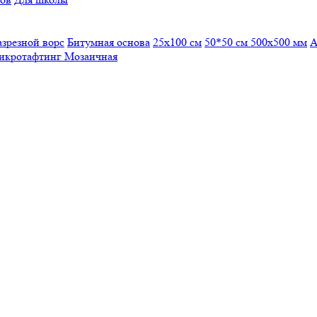
азрезной ворс
Битумная основа
25x100 см
50*50 см
500х500 мм
А
икротафтинг
Мозаичная