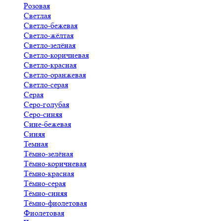
Розовая
Светлая
Светло-бежевая
Светло-жёлтая
Светло-зелёная
Светло-коричневая
Светло-красная
Светло-оранжевая
Светло-серая
Серая
Серо-голубая
Серо-синяя
Сине-бежевая
Синяя
Темная
Тёмно-зелёная
Тёмно-коричневая
Тёмно-красная
Тёмно-серая
Тёмно-синяя
Тёмно-фиолетовая
Фиолетовая