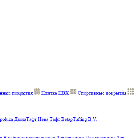
нные покрытия
Плитка ПВХ
Спортивные покрытия
poluza
ДюнаТафт
Нева Тафт
BetapTufting B.V.
в
В кабинет руководителя
Для боулинга
Для гостиниц
Для