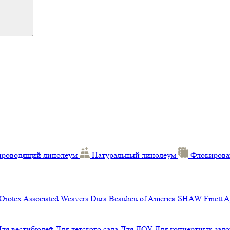
проводящий линолеум
Натуральный линолеум
Флокирова
Orotex
Associated Weavers
Dura
Beaulieu of America
SHAW
Finett
A
Для вестибюлей
Для детского сада
Для ДОУ
Для концертных зало