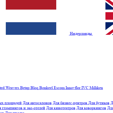
Нидерланды
ted Weavers
Betap
Bloq
Bonkeel
Escom
Innovflor
IVC
Milliken
ых площадей
Для автосалонов
Для бизнес-центров
Для бутиков
Д
я глэмпингов и эко-отелей
Для кинотеатров
Для коворкингов
Для
лов
Для школы