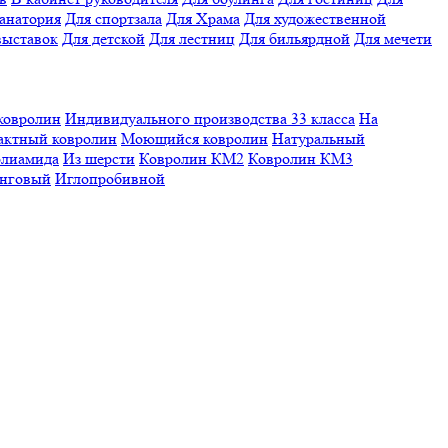
санатория
Для спортзала
Для Храма
Для художественной
выставок
Для детской
Для лестниц
Для бильярдной
Для мечети
ковролин
Индивидуального производства
33 класса
На
актный ковролин
Моющийся ковролин
Натуральный
олиамида
Из шерсти
Ковролин КМ2
Ковролин КМ3
нговый
Иглопробивной