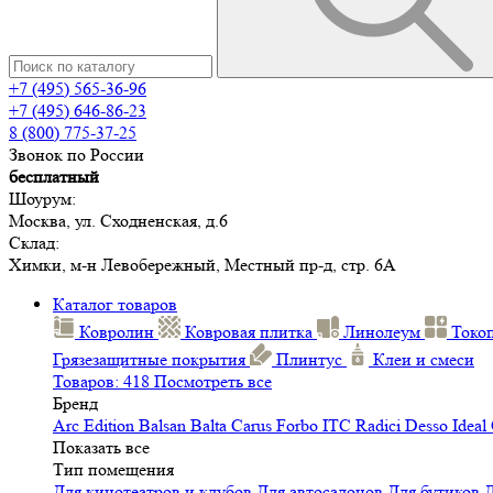
+7 (495) 565-36-96
+7 (495) 646-86-23
8 (800) 775-37-25
Звонок по России
бесплатный
Шоурум:
Москва, ул. Сходненская, д.6
Склад:
Химки, м-н Левобережный, Местный пр-д, стр. 6А
Каталог товаров
Ковролин
Ковровая плитка
Линолеум
Токо
Грязезащитные покрытия
Плинтус
Клеи и смеси
Товаров: 418
Посмотреть все
Бренд
Arc Edition
Balsan
Balta
Carus
Forbo
ITC
Radici
Desso
Ideal
Показать все
Тип помещения
Для кинотеатров и клубов
Для автосалонов
Для бутиков