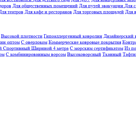
доров
Для общественных помещений
Для путей эвакуации
Для 
Для театров
Для кафе и ресторанов
Для торговых площадей
Для 
Высокой плотности
Гипоаллергенный ковролин
Дизайнерский 
ин оптом
С оверлоком
Коммерческие ковровые покрытия
Контр
ый
Спортивный
Шириной 4 метра
С морским сертификатом
Из п
ом
С комбинированным ворсом
Высоковорсный
Тканный
Тафти