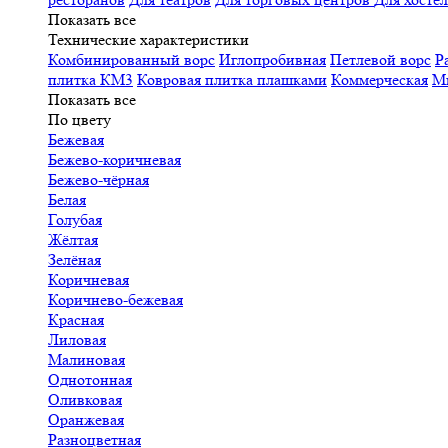
Показать все
Технические характеристики
Комбинированный ворс
Иглопробивная
Петлевой ворс
Р
плитка КМ3
Ковровая плитка плашками
Коммерческая
М
Показать все
По цвету
Бежевая
Бежево-коричневая
Бежево-чёрная
Белая
Голубая
Жёлтая
Зелёная
Коричневая
Коричнево-бежевая
Красная
Лиловая
Малиновая
Однотонная
Оливковая
Оранжевая
Разноцветная