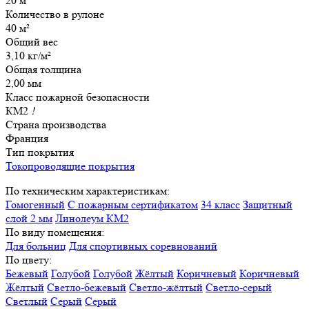
20 м
Количество в рулоне
40 м²
Общий вес
3,10 кг/м²
Общая толщина
2,00 мм
Класс пожарной безопасности
КМ2
!
Страна производства
Франция
Тип покрытия
Токопроводящие покрытия
По техническим характеристикам:
Гомогенный
С пожарным сертификатом
34 класс
Защитный
слой 2 мм
Линолеум КМ2
По виду помещения:
Для больниц
Для спортивных соревнований
По цвету:
Бежевый
Голубой
Голубой
Жёлтый
Коричневый
Коричневый
Жёлтый
Светло-бежевый
Светло-жёлтый
Светло-серый
Светлый
Серый
Серый