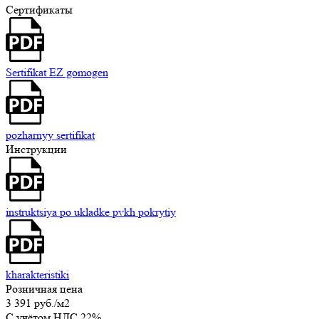
Сертификаты
Sertifikat EZ gomogen
pozharnyy sertifikat
Инструкции
instruktsiya po ukladke pvkh pokrytiy
kharakteristiki
Розничная цена
3 391 руб.
/м2
C учётом НДС 22%