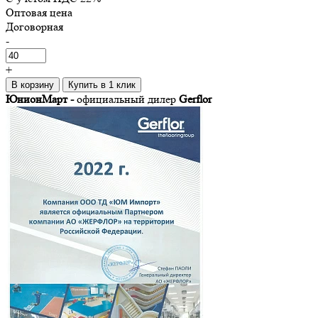
Оптовая цена
Договорная
-
+
В корзину
Купить в 1 клик
ЮнионМарт -
официальный дилер
Gerflor