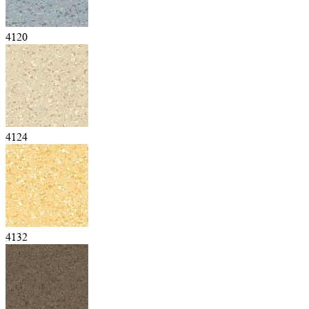
4120
4124
4132