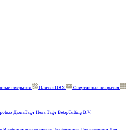
нные покрытия
Плитка ПВХ
Спортивные покрытия
poluza
ДюнаТафт
Нева Тафт
BetapTufting B.V.
в
В кабинет руководителя
Для боулинга
Для гостиниц
Для