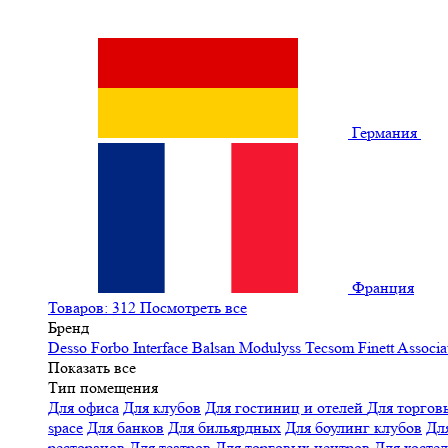
Германия
Франция
Товаров: 312
Посмотреть все
Бренд
Desso
Forbo
Interface
Balsan
Modulyss
Tecsom
Finett
Associa
Показать все
Тип помещения
Для офиса
Для клубов
Для гостиниц и отелей
Для торгов
space
Для банков
Для бильярдных
Для боулинг клубов
Дл
ресторанов
Для театров
Для торговых центров
Для хосте