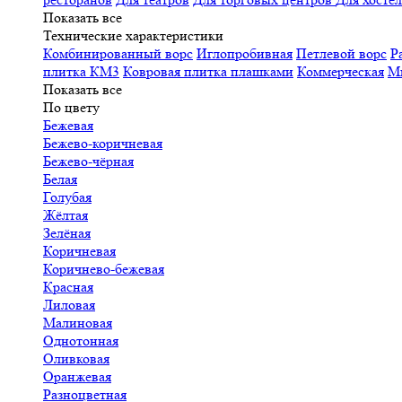
Показать все
Технические характеристики
Комбинированный ворс
Иглопробивная
Петлевой ворс
Р
плитка КМ3
Ковровая плитка плашками
Коммерческая
М
Показать все
По цвету
Бежевая
Бежево-коричневая
Бежево-чёрная
Белая
Голубая
Жёлтая
Зелёная
Коричневая
Коричнево-бежевая
Красная
Лиловая
Малиновая
Однотонная
Оливковая
Оранжевая
Разноцветная