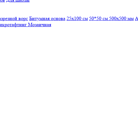
азрезной ворс
Битумная основа
25x100 см
50*50 см
500х500 мм
А
икротафтинг
Мозаичная