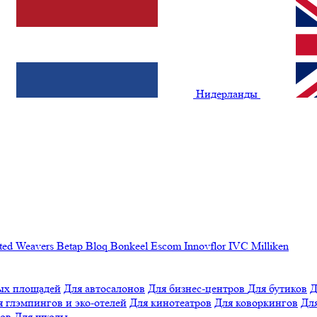
Нидерланды
ted Weavers
Betap
Bloq
Bonkeel
Escom
Innovflor
IVC
Milliken
ых площадей
Для автосалонов
Для бизнес-центров
Для бутиков
Д
я глэмпингов и эко-отелей
Для кинотеатров
Для коворкингов
Для
лов
Для школы