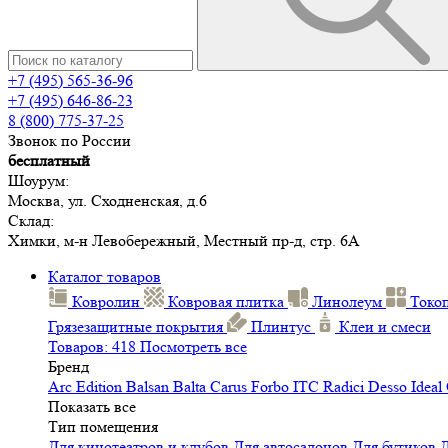
+7 (495) 565-36-96
+7 (495) 646-86-23
8 (800) 775-37-25
Звонок по России
бесплатный
Шоурум:
Москва, ул. Сходненская, д.6
Склад:
Химки, м-н Левобережный, Местный пр-д, стр. 6А
Каталог товаров
Ковролин
Ковровая плитка
Линолеум
Токо
Грязезащитные покрытия
Плинтус
Клеи и смеси
Товаров: 418
Посмотреть все
Бренд
Arc Edition
Balsan
Balta
Carus
Forbo
ITC
Radici
Desso
Ideal
Показать все
Тип помещения
Для кинотеатров и клубов
Для автосалонов
Для бутиков