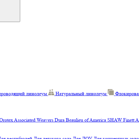
проводящий линолеум
Натуральный линолеум
Флокирова
Orotex
Associated Weavers
Dura
Beaulieu of America
SHAW
Finett
A
Для вестибюлей
Для детского сада
Для ДОУ
Для концертных зало