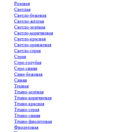
Розовая
Светлая
Светло-бежевая
Светло-жёлтая
Светло-зелёная
Светло-коричневая
Светло-красная
Светло-оранжевая
Светло-серая
Серая
Серо-голубая
Серо-синяя
Сине-бежевая
Синяя
Темная
Тёмно-зелёная
Тёмно-коричневая
Тёмно-красная
Тёмно-серая
Тёмно-синяя
Тёмно-фиолетовая
Фиолетовая