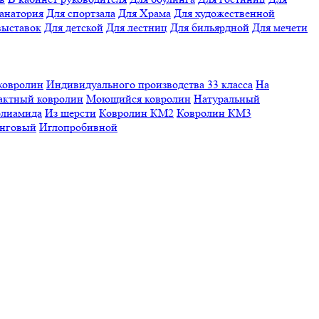
санатория
Для спортзала
Для Храма
Для художественной
выставок
Для детской
Для лестниц
Для бильярдной
Для мечети
ковролин
Индивидуального производства
33 класса
На
актный ковролин
Моющийся ковролин
Натуральный
олиамида
Из шерсти
Ковролин КМ2
Ковролин КМ3
нговый
Иглопробивной