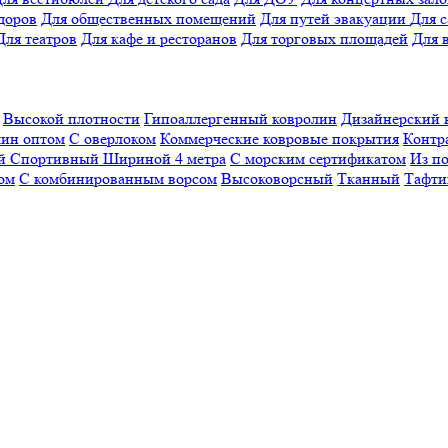
доров
Для общественных помещений
Для путей эвакуации
Для 
Для театров
Для кафе и ресторанов
Для торговых площадей
Для 
Высокой плотности
Гипоаллергенный ковролин
Дизайнерский 
ин оптом
С оверлоком
Коммерческие ковровые покрытия
Контр
ый
Спортивный
Шириной 4 метра
С морским сертификатом
Из п
ом
С комбинированным ворсом
Высоковорсный
Тканный
Тафти