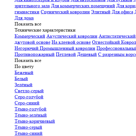
зрительного зала
Для коммерческих помещений
Для кори
гимнастики
Сценический ковролин
Элитный
Для офиса
Для дома
Показать все
Технические характеристики
Коммерческий
Акустический ковролин
Антистатический
джутовой основе
На клеевой основе
Огнестойкий
Коврол
Негорючий
Промышленный ковролин
Профессиональн
Противопожарный
Петлевой
Дешевый
С разрезным ворс
Показать все
По цвету
Бежевый
Белый
Зелёный
Светло-серый
Серо-голубой
Серо-синий
Тёмно-голубой
Тёмно-зелёный
Тёмно-коричневый
Тёмно-серый
Тёмно-синий