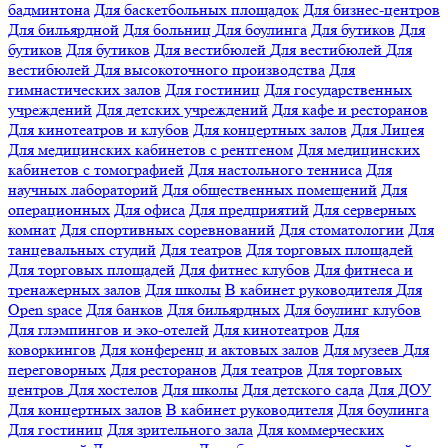
бадминтона
Для баскетбольных площадок
Для бизнес-центров
Для бильярдной
Для больниц
Для боулинга
Для бутиков
Для
бутиков
Для бутиков
Для вестибюлей
Для вестибюлей
Для
вестибюлей
Для высокоточного производства
Для
гимнастических залов
Для гостиниц
Для государственных
учреждений
Для детских учреждений
Для кафе и ресторанов
Для кинотеатров и клубов
Для концертных залов
Для Лицея
Для медицинских кабинетов с рентгеном
Для медицинских
кабинетов с томографией
Для настольного тенниса
Для
научных лабораторий
Для общественных помещений
Для
операционных
Для офиса
Для предприятий
Для серверных
комнат
Для спортивных соревнований
Для стоматологии
Для
танцевальных студий
Для театров
Для торговых площадей
Для торговых площадей
Для фитнес клубов
Для фитнеса и
тренажерных залов
Для школы
В кабинет руководителя
Для
Open space
Для банков
Для бильярдных
Для боулинг клубов
Для глэмпингов и эко-отелей
Для кинотеатров
Для
коворкингов
Для конференц и актовых залов
Для музеев
Для
переговорных
Для ресторанов
Для театров
Для торговых
центров
Для хостелов
Для школы
Для детского сада
Для ДОУ
Для концертных залов
В кабинет руководителя
Для боулинга
Для гостиниц
Для зрительного зала
Для коммерческих