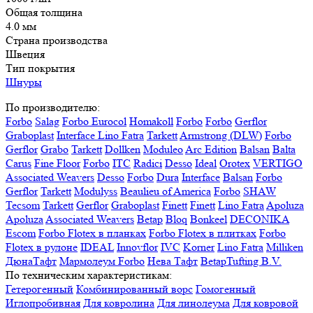
Общая толщина
4.0 мм
Страна производства
Швеция
Тип покрытия
Шнуры
По производителю:
Forbo
Salag
Forbo Eurocol
Homakoll
Forbo
Forbo
Gerflor
Graboplast
Interface
Lino Fatra
Tarkett
Armstrong (DLW)
Forbo
Gerflor
Grabo
Tarkett
Dollken
Moduleo
Arc Edition
Balsan
Balta
Carus
Fine Floor
Forbo
ITC
Radici
Desso
Ideal
Orotex
VERTIGO
Associated Weavers
Desso
Forbo
Dura
Interface
Balsan
Forbo
Gerflor
Tarkett
Modulyss
Beaulieu of America
Forbo
SHAW
Tecsom
Tarkett
Gerflor
Graboplast
Finett
Finett
Lino Fatra
Apoluza
Apoluza
Associated Weavers
Betap
Bloq
Bonkeel
DECONIKA
Escom
Forbo Flotex в планках
Forbo Flotex в плитках
Forbo
Flotex в рулоне
IDEAL
Innovflor
IVC
Korner
Lino Fatra
Milliken
ДюнаТафт
Мармолеум Forbo
Нева Тафт
BetapTufting B.V.
По техническим характеристикам:
Гетерогенный
Комбинированный ворс
Гомогенный
Иглопробивная
Для ковролина
Для линолеума
Для ковровой