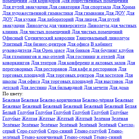
помещений
Для коридоров
Для общественных помещений
Для путей эвакуации
Для санатория
Для спортзала
Для Храма
Для художественной гимнастики
Для гимназии
Для ДОУ
Для
ДОУ
Для кухни
Для лабораторий
Для лицея
Для путей
эвакуации
Линолеум для университета
Линолеум для частных
клиник
Для чистых помещений
Для чистых помещений
Офисный
Сценический ковролин
Танцевальный линолеум
Элитный
Для бизнес-центров
Для офиса
В кабинет
руководителя
Для Open space
Для банков
Для боулинг клубов
Для глэмпингов и эко-отелей
Для гостиниц и отелей
Для
коворкингов
Для театров
Для конференц и актовых залов
Для
переговорных
Для ресторанов
Для кафе и ресторанов
Для
торговых площадей
Для торговых центров
Для хостелов
Для
школы
Для офиса
Для торговых площадей
Для выставок
Для
детской
Для лестниц
Для бильярдной
Для мечети
Для дома
По цвету:
Бежевая
Бежевая
Бежево-коричневая
Бежево-чёрная
Бежевые
Бежевые
Бежевый
Бежевый
Бежевый
Бежевый
Бежевый
Белая
Белый
Голубая
Голубая
Голубой
Голубой
Голубой
Голубые
Голубые
Жёлтая
Жёлтые
Жёлтый
Жёлтый
Зелёная
Зелёная
Зелёные
Зелёные
Зелёные
Зелёный
Зелёный
Зелёный
Светло-
серый
Серо-голубой
Серо-синий
Тёмно-голубой
Тёмно-
зелёный
Тёмно-коричневый
Тёмно-серый
Тёмно-синий