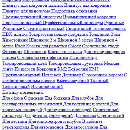
Плинтус для ковровой плитки
Плинтус для ковролина
Плинтус для линолеума
Подготовка основания
Производственный линолеум
Промышленный ковролин
Профессиональный
Профессиональный линолеум
Рулонные
Рулонные
С сертификатом км2
Спортивный
Токопроводящая
ПВХ плитка
Токорассеивающие покрытия
Толщиной 2 мм
Химстойкий
Шириной 2 м
Шириной 3 метра
Шириной 4
метра
Клей
Краска для разметки
Смеси
Средства по уходу
Фиксация
Шпатлевки
Контактные клеи
Для токопроводящих
систем
С морским сертификатом
Из полиамида
Токопроводящий клей
Токопроводящая грунтовка
Медная
лента
Из шерсти
Ковролин КМ2
Ковролин КМ3
Противопожарный
Петлевой
Дешевый
С разрезным ворсом
С
комбинированным ворсом
Высоковорсный
Тканный
Тафтинговый
Иглопробивной
По виду помещения:
Для офиса
Офисный
Для больниц
Для клубов
Для
государственных учреждений
Для гостиниц и отелей
Для
торговых площадей
Для торговых площадей
Спортивный
линолеум
Для детских учреждений
Для школы
Сценический
Для лестниц
Для кинотеатров и клубов
В кабинет
руководителя
Для автосалонов
Для автосалонов
Для