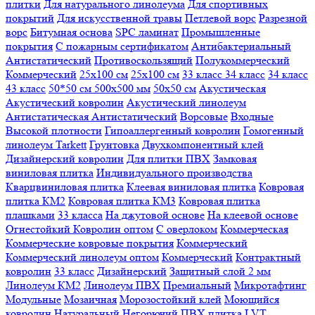
плитки
Для натурального линолеума
Для спортивных
покрытий
Для искусственной травы
Петлевой ворс
Разрезной
ворс
Битумная основа
SPC ламинат
Промышленные
покрытия
С пожарным сертификатом
Антибактериальный
Антистатический
Противоскользящий
Полукоммерческий
Коммерческий
25x100 см
25x100 см
33 класс
34 класс
34 класс
43 класс
50*50 см
500х500 мм
50x50 см
Акустическая
Акустический ковролин
Акустический линолеум
Антистатическая
Антистатический
Ворсовые
Входные
Высокой плотности
Гипоаллергенный ковролин
Гомогенный
линолеум Tarkett
Грунтовка
Двухкомпонентный клей
Дизайнерский ковролин
Для плитки ПВХ
Замковая
виниловая плитка
Индивидуального производства
Кварцвиниловая плитка
Клеевая виниловая плитка
Ковровая
плитка КМ2
Ковровая плитка КМ3
Ковровая плитка
плашками
33 класса
На джутовой основе
На клеевой основе
Огнестойкий
Ковролин оптом
С оверлоком
Коммерческая
Коммерческие ковровые покрытия
Коммерческий
Коммерческий линолеум оптом
Коммерческий
Контрактный
ковролин
33 класс
Дизайнерский
Защитный слой 2 мм
Линолеум КМ2
Линолеум ПВХ
Премиальный
Микротафтинг
Модульные
Мозаичная
Морозостойкий клей
Моющийся
ковролин
Натуральный
Негорючий
ПВХ плитка LVT