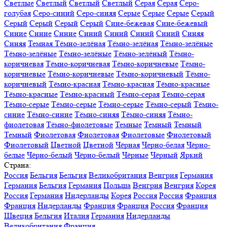
Светлые
Светлый
Светлый
Светлый
Серая
Серая
Серо-
голубая
Серо-синий
Серо-синяя
Серые
Серые
Серые
Серый
Серый
Серый
Серый
Серый
Сине-бежевая
Сине-бежевый
Синие
Синие
Синие
Синий
Синий
Синий
Синий
Синяя
Синяя
Темная
Тёмно-зелёная
Тёмно-зелёная
Тёмно-зелёные
Тёмно-зелёные
Тёмно-зелёные
Тёмно-зелёный
Тёмно-
коричневая
Тёмно-коричневая
Тёмно-коричневые
Тёмно-
коричневые
Тёмно-коричневые
Тёмно-коричневый
Тёмно-
коричневый
Тёмно-красная
Тёмно-красная
Тёмно-красные
Тёмно-красные
Тёмно-красный
Тёмно-серая
Тёмно-серая
Тёмно-серые
Тёмно-серые
Тёмно-серые
Тёмно-серый
Тёмно-
синие
Тёмно-синие
Тёмно-синяя
Тёмно-синяя
Тёмно-
фиолетовая
Тёмно-фиолетовые
Темные
Темный
Темный
Темный
Фиолетовая
Фиолетовая
Фиолетовые
Фиолетовый
Фиолетовый
Цветной
Цветной
Чёрная
Черно-белая
Чёрно-
белые
Чёрно-белый
Чёрно-белый
Чёрные
Чёрный
Яркий
Страна:
Россия
Бельгия
Бельгия
Великобритания
Венгрия
Германия
Германия
Бельгия
Германия
Польша
Венгрия
Венгрия
Корея
Россия
Германия
Нидерланды
Корея
Россия
Россия
Франция
Франция
Нидерланды
Франция
Франция
Россия
Франция
Швеция
Бельгия
Италия
Германия
Нидерланды
Великобритания
Франция