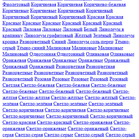
Фиолетовый
Коричневая
Коричневая
Коричнево-бежевая
Коричневые
Коричневые
Коричневый
Коричневый
Коричневый
Коричневый
Коричневый
Красная
Красная
Красные
Красные
Красные
Красный
Красный
Красный
Красный
Лиловая
Лиловые
Лиловый
Белый
Линолеум в
крапинку
Линолеум графитовый
Жёлтый
Зелёный
Линолеум
крошка
Разноцветный
Синий
Линолеум соль-перец
Тёмно-
серый
Тёмно-синий
Малиновая
Малиновые
Малиновые
Малиновый
Однотонная
Однотонный
Оливковая
Оливковые
Оранжевая
Оранжевая
Оранжевые
Оранжевые
Оранжевый
Оранжевый
Оранжевый
Разноцветная
Разноцветная
Разноцветные
Разноцветные
Разноцветный
Разноцветный
Разноцветный
Розовая
Розовые
Розовые
Розовый
Розовый
Светлая
Светло-бежевая
Светло-бежевая
Светло-бежевые
Светло-бежевые
Светло-бежевый
Светло-бежевый
Светло-
жёлтая
Светло-жёлтая
Светло-жёлтые
Светло-жёлтый
Светло-
зелёная
Светло-зелёная
Светло-зелёные
Светло-зелёный
Светло-коричневая
Светло-коричневая
Светло-коричневые
Светло-коричневые
Светло-коричневый
Светло-коричневый
Светло-красная
Светло-красный
Светло-оранжевая
Светло-
оранжевая
Светло-оранжевые
Светло-оранжевый
Светло-
серая
Светло-серая
Светло-серые
Светло-серый
Светло-серый