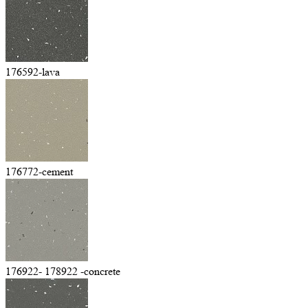
176592-lava
176772-cement
176922- 178922 -concrete