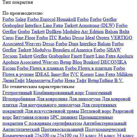
Тип покрытия
По производителю:
Forbo
Salag
Forbo Eurocol
Homakoll
Forbo
Forbo
Gerflor
Graboplast
Interface
Lino Fatra
Tarkett
Armstrong (DLW)
Forbo
Gerflor
Grabo
Tarkett
Dollken
Moduleo
Arc Edition
Balsan
Balta
Carus
Fine Floor
Forbo
ITC
Radici
Desso
Ideal
Orotex
VERTIGO
Associated Weavers
Desso
Forbo
Dura
Interface
Balsan
Forbo
Gerflor
Tarkett
Modulyss
Beaulieu of America
Forbo
SHAW
Tecsom
Tarkett
Gerflor
Graboplast
Finett
Finett
Lino Fatra
Apoluza
Apoluza
Associated Weavers
Betap
Bloq
Bonkeel
DECONIKA
Escom
Forbo Flotex в планках
Forbo Flotex в плитках
Forbo
Flotex в рулоне
IDEAL
Innovflor
IVC
Korner
Lino Fatra
Milliken
ДюнаТафт
Мармолеум Forbo
Нева Тафт
BetapTufting B.V.
По техническим характеристикам:
Гетерогенный
Комбинированный ворс
Гомогенный
Иглопробивная
Для ковролина
Для линолеума
Для ковровой
плитки
Для натурального линолеума
Для спортивных
покрытий
Для искусственной травы
Петлевой ворс
Разрезной
ворс
Битумная основа
SPC ламинат
Промышленные
покрытия
С пожарным сертификатом
Антибактериальный
Антистатический
Противоскользящий
Полукоммерческий
Коммерческий
25x100 см
25x100 см
33 класс
34 класс
34 класс