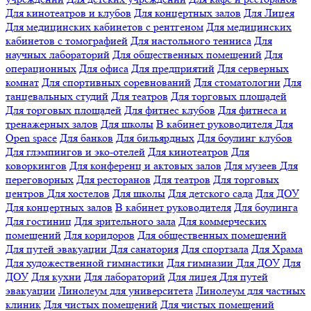
Для кинотеатров и клубов
Для концертных залов
Для Лицея
Для медицинских кабинетов с рентгеном
Для медицинских
кабинетов с томографией
Для настольного тенниса
Для
научных лабораторий
Для общественных помещений
Для
операционных
Для офиса
Для предприятий
Для серверных
комнат
Для спортивных соревнований
Для стоматологии
Для
танцевальных студий
Для театров
Для торговых площадей
Для торговых площадей
Для фитнес клубов
Для фитнеса и
тренажерных залов
Для школы
В кабинет руководителя
Для
Open space
Для банков
Для бильярдных
Для боулинг клубов
Для глэмпингов и эко-отелей
Для кинотеатров
Для
коворкингов
Для конференц и актовых залов
Для музеев
Для
переговорных
Для ресторанов
Для театров
Для торговых
центров
Для хостелов
Для школы
Для детского сада
Для ДОУ
Для концертных залов
В кабинет руководителя
Для боулинга
Для гостиниц
Для зрительного зала
Для коммерческих
помещений
Для коридоров
Для общественных помещений
Для путей эвакуации
Для санатория
Для спортзала
Для Храма
Для художественной гимнастики
Для гимназии
Для ДОУ
Для
ДОУ
Для кухни
Для лабораторий
Для лицея
Для путей
эвакуации
Линолеум для университета
Линолеум для частных
клиник
Для чистых помещений
Для чистых помещений