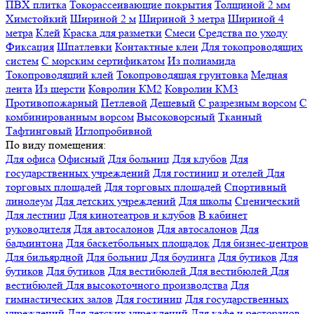
ПВХ плитка
Токорассеивающие покрытия
Толщиной 2 мм
Химстойкий
Шириной 2 м
Шириной 3 метра
Шириной 4
метра
Клей
Краска для разметки
Смеси
Средства по уходу
Фиксация
Шпатлевки
Контактные клеи
Для токопроводящих
систем
С морским сертификатом
Из полиамида
Токопроводящий клей
Токопроводящая грунтовка
Медная
лента
Из шерсти
Ковролин КМ2
Ковролин КМ3
Противопожарный
Петлевой
Дешевый
С разрезным ворсом
С
комбинированным ворсом
Высоковорсный
Тканный
Тафтинговый
Иглопробивной
По виду помещения:
Для офиса
Офисный
Для больниц
Для клубов
Для
государственных учреждений
Для гостиниц и отелей
Для
торговых площадей
Для торговых площадей
Спортивный
линолеум
Для детских учреждений
Для школы
Сценический
Для лестниц
Для кинотеатров и клубов
В кабинет
руководителя
Для автосалонов
Для автосалонов
Для
бадминтона
Для баскетбольных площадок
Для бизнес-центров
Для бильярдной
Для больниц
Для боулинга
Для бутиков
Для
бутиков
Для бутиков
Для вестибюлей
Для вестибюлей
Для
вестибюлей
Для высокоточного производства
Для
гимнастических залов
Для гостиниц
Для государственных
учреждений
Для детских учреждений
Для кафе и ресторанов