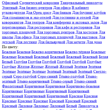
Офисный
Сценический ковролин
Танцевальный линолеум
Элитный
Для бизнес-центров
Для офиса
В кабинет
руководителя
Для Open space
Для банков
Для боулинг клубов
Для глэмпингов и эко-отелей
Для гостиниц и отелей
Для
коворкингов
Для театров
Для конференц и актовых залов
Для
переговорных
Для ресторанов
Для кафе и ресторанов
Для
торговых площадей
Для торговых центров
Для хостелов
Для
школы
Для офиса
Для торговых площадей
Для выставок
Для
детской
Для лестниц
Для бильярдной
Для мечети
Для дома
По цвету:
Бежевая
Бежевая
Бежево-коричневая
Бежево-чёрная
Бежевые
Бежевые
Бежевый
Бежевый
Бежевый
Бежевый
Бежевый
Белая
Белый
Голубая
Голубая
Голубой
Голубой
Голубой
Голубые
Голубые
Жёлтая
Жёлтые
Жёлтый
Жёлтый
Зелёная
Зелёная
Зелёные
Зелёные
Зелёные
Зелёный
Зелёный
Зелёный
Светло-
серый
Серо-голубой
Серо-синий
Тёмно-голубой
Тёмно-
зелёный
Тёмно-коричневый
Тёмно-серый
Тёмно-синий
Фиолетовый
Коричневая
Коричневая
Коричнево-бежевая
Коричневые
Коричневые
Коричневый
Коричневый
Коричневый
Коричневый
Коричневый
Красная
Красная
Красные
Красные
Красные
Красный
Красный
Красный
Красный
Лиловая
Лиловые
Лиловый
Белый
Линолеум в