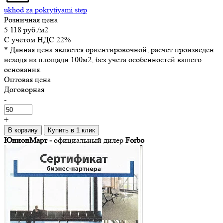
ukhod za pokrytiyami step
Розничная цена
5 118 руб.
/м2
C учётом НДС 22%
* Данная цена является ориентировочной, расчет произведен
исходя из площади 100м2, без учета особенностей вашего
основания.
Оптовая цена
Договорная
-
+
В корзину
Купить в 1 клик
ЮнионМарт -
официальный дилер
Forbo