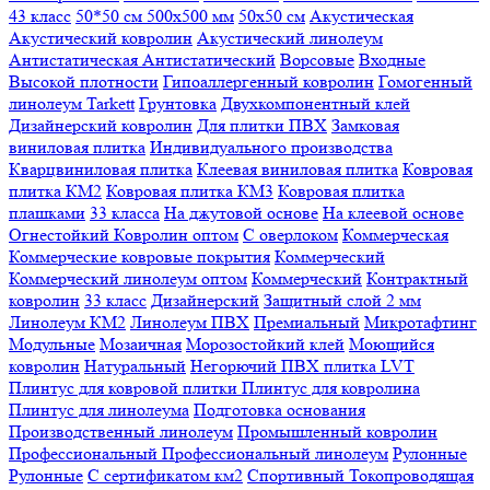
43 класс
50*50 см
500х500 мм
50x50 см
Акустическая
Акустический ковролин
Акустический линолеум
Антистатическая
Антистатический
Ворсовые
Входные
Высокой плотности
Гипоаллергенный ковролин
Гомогенный
линолеум Tarkett
Грунтовка
Двухкомпонентный клей
Дизайнерский ковролин
Для плитки ПВХ
Замковая
виниловая плитка
Индивидуального производства
Кварцвиниловая плитка
Клеевая виниловая плитка
Ковровая
плитка КМ2
Ковровая плитка КМ3
Ковровая плитка
плашками
33 класса
На джутовой основе
На клеевой основе
Огнестойкий
Ковролин оптом
С оверлоком
Коммерческая
Коммерческие ковровые покрытия
Коммерческий
Коммерческий линолеум оптом
Коммерческий
Контрактный
ковролин
33 класс
Дизайнерский
Защитный слой 2 мм
Линолеум КМ2
Линолеум ПВХ
Премиальный
Микротафтинг
Модульные
Мозаичная
Морозостойкий клей
Моющийся
ковролин
Натуральный
Негорючий
ПВХ плитка LVT
Плинтус для ковровой плитки
Плинтус для ковролина
Плинтус для линолеума
Подготовка основания
Производственный линолеум
Промышленный ковролин
Профессиональный
Профессиональный линолеум
Рулонные
Рулонные
С сертификатом км2
Спортивный
Токопроводящая