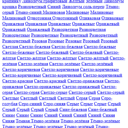
крапинку
Линолеум графитовый
Жёлтый
Зелёный
Линолеум
крошка
Разноцветный
Синий
Линолеум соль-перец
Тёмно-
серый
Тёмно-синий
Малиновая
Малиновые
Малиновые
Малиновый
Однотонная
Однотонный
Оливковая
Оливковые
Оранжевая
Оранжевая
Оранжевые
Оранжевые
Оранжевый
Оранжевый
Оранжевый
Разноцветная
Разноцветная
Разноцветные
Разноцветные
Разноцветный
Разноцветный
Разноцветный
Розовая
Розовые
Розовые
Розовый
Розовый
Светлая
Светло-бежевая
Светло-бежевая
Светло-бежевые
Светло-бежевые
Светло-бежевый
Светло-бежевый
Светло-
жёлтая
Светло-жёлтая
Светло-жёлтые
Светло-жёлтый
Светло-
зелёная
Светло-зелёная
Светло-зелёные
Светло-зелёный
Светло-коричневая
Светло-коричневая
Светло-коричневые
Светло-коричневые
Светло-коричневый
Светло-коричневый
Светло-красная
Светло-красный
Светло-оранжевая
Светло-
оранжевая
Светло-оранжевые
Светло-оранжевый
Светло-
серая
Светло-серая
Светло-серые
Светло-серый
Светло-серый
Светлые
Светлый
Светлый
Светлый
Серая
Серая
Серо-
голубая
Серо-синий
Серо-синяя
Серые
Серые
Серые
Серый
Серый
Серый
Серый
Серый
Сине-бежевая
Сине-бежевый
Синие
Синие
Синие
Синий
Синий
Синий
Синий
Синяя
Синяя
Темная
Тёмно-зелёная
Тёмно-зелёная
Тёмно-зелёные
Тёмно-зелёные
Тёмно-зелёные
Тёмно-зелёный
Тёмно-