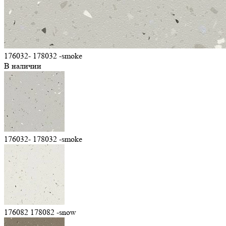
176032- 178032 -smoke
В наличии
176032- 178032 -smoke
176082 178082 -snow