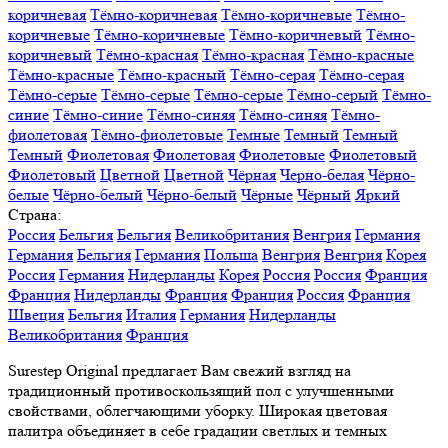
коричневая
Тёмно-коричневая
Тёмно-коричневые
Тёмно-
коричневые
Тёмно-коричневые
Тёмно-коричневый
Тёмно-
коричневый
Тёмно-красная
Тёмно-красная
Тёмно-красные
Тёмно-красные
Тёмно-красный
Тёмно-серая
Тёмно-серая
Тёмно-серые
Тёмно-серые
Тёмно-серые
Тёмно-серый
Тёмно-
синие
Тёмно-синие
Тёмно-синяя
Тёмно-синяя
Тёмно-
фиолетовая
Тёмно-фиолетовые
Темные
Темный
Темный
Темный
Фиолетовая
Фиолетовая
Фиолетовые
Фиолетовый
Фиолетовый
Цветной
Цветной
Чёрная
Черно-белая
Чёрно-
белые
Чёрно-белый
Чёрно-белый
Чёрные
Чёрный
Яркий
Страна:
Россия
Бельгия
Бельгия
Великобритания
Венгрия
Германия
Германия
Бельгия
Германия
Польша
Венгрия
Венгрия
Корея
Россия
Германия
Нидерланды
Корея
Россия
Россия
Франция
Франция
Нидерланды
Франция
Франция
Россия
Франция
Швеция
Бельгия
Италия
Германия
Нидерланды
Великобритания
Франция
Surestep Original предлагает Вам свежий взгляд на
традиционный противоскользящий пол с улучшенными
свойствами, облегчающими уборку. Широкая цветовая
палитра объединяет в себе градации светлых и темных