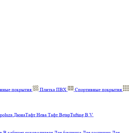
нные покрытия
Плитка ПВХ
Спортивные покрытия
poluza
ДюнаТафт
Нева Тафт
BetapTufting B.V.
в
В кабинет руководителя
Для боулинга
Для гостиниц
Для