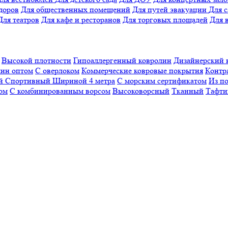
доров
Для общественных помещений
Для путей эвакуации
Для 
Для театров
Для кафе и ресторанов
Для торговых площадей
Для 
Высокой плотности
Гипоаллергенный ковролин
Дизайнерский 
ин оптом
С оверлоком
Коммерческие ковровые покрытия
Контр
ый
Спортивный
Шириной 4 метра
С морским сертификатом
Из п
ом
С комбинированным ворсом
Высоковорсный
Тканный
Тафти