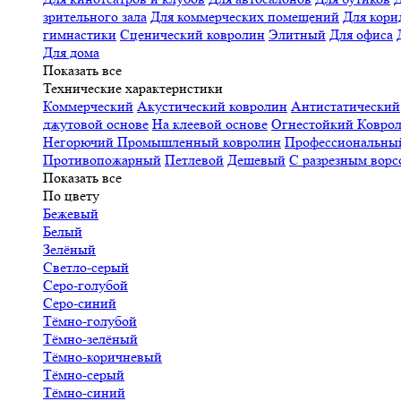
зрительного зала
Для коммерческих помещений
Для кори
гимнастики
Сценический ковролин
Элитный
Для офиса
Для дома
Показать все
Технические характеристики
Коммерческий
Акустический ковролин
Антистатический
джутовой основе
На клеевой основе
Огнестойкий
Коврол
Негорючий
Промышленный ковролин
Профессиональн
Противопожарный
Петлевой
Дешевый
С разрезным ворс
Показать все
По цвету
Бежевый
Белый
Зелёный
Светло-серый
Серо-голубой
Серо-синий
Тёмно-голубой
Тёмно-зелёный
Тёмно-коричневый
Тёмно-серый
Тёмно-синий