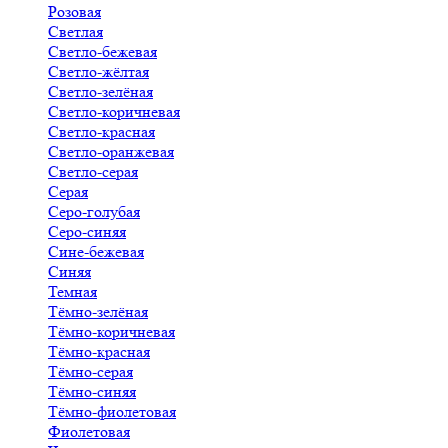
Розовая
Светлая
Светло-бежевая
Светло-жёлтая
Светло-зелёная
Светло-коричневая
Светло-красная
Светло-оранжевая
Светло-серая
Серая
Серо-голубая
Серо-синяя
Сине-бежевая
Синяя
Темная
Тёмно-зелёная
Тёмно-коричневая
Тёмно-красная
Тёмно-серая
Тёмно-синяя
Тёмно-фиолетовая
Фиолетовая