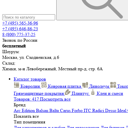
+7 (495) 565-36-96
+7 (495) 646-86-23
8 (800) 775-37-25
Звонок по России
бесплатный
Шоурум:
Москва, ул. Сходненская, д.6
Склад:
Химки, м-н Левобережный, Местный пр-д, стр. 6А
Каталог товаров
Ковролин
Ковровая плитка
Линолеум
Токо
Грязезащитные покрытия
Плинтус
Клеи и смеси
Товаров: 417
Посмотреть все
Бренд
Arc Edition
Balsan
Balta
Carus
Forbo
ITC
Radici
Desso
Ideal
Показать все
Тип помещения
Для кинотеатров и клубов
Для автосалонов
Для бутиков