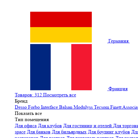
Германия
Франция
Товаров: 312
Посмотреть все
Бренд
Desso
Forbo
Interface
Balsan
Modulyss
Tecsom
Finett
Associa
Показать все
Тип помещения
Для офиса
Для клубов
Для гостиниц и отелей
Для торгов
space
Для банков
Для бильярдных
Для боулинг клубов
Дл
ресторанов
Для театров
Для торговых центров
Для хосте