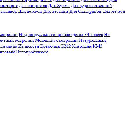
санатория
Для спортзала
Для Храма
Для художественной
выставок
Для детской
Для лестниц
Для бильярдной
Для мечети
ковролин
Индивидуального производства
33 класса
На
актный ковролин
Моющийся ковролин
Натуральный
олиамида
Из шерсти
Ковролин КМ2
Ковролин КМ3
нговый
Иглопробивной