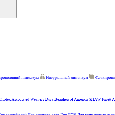
проводящий линолеум
Натуральный линолеум
Флокирова
Orotex
Associated Weavers
Dura
Beaulieu of America
SHAW
Finett
A
Для вестибюлей
Для детского сада
Для ДОУ
Для концертных зало