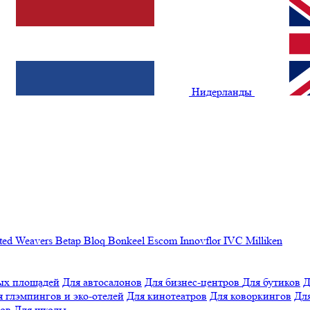
Нидерланды
ted Weavers
Betap
Bloq
Bonkeel
Escom
Innovflor
IVC
Milliken
ых площадей
Для автосалонов
Для бизнес-центров
Для бутиков
Д
я глэмпингов и эко-отелей
Для кинотеатров
Для коворкингов
Для
лов
Для школы