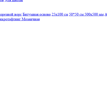
азрезной ворс
Битумная основа
25x100 см
50*50 см
500х500 мм
А
икротафтинг
Мозаичная