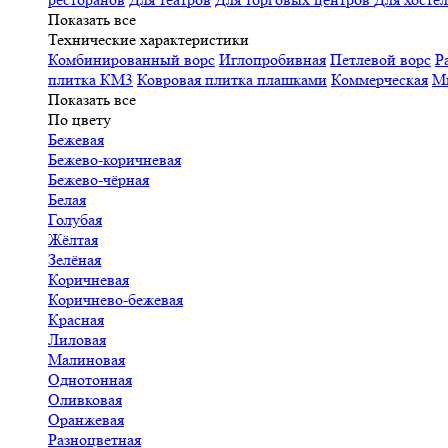
Показать все
Технические характеристики
Комбинированный ворс
Иглопробивная
Петлевой ворс
Р
плитка КМ3
Ковровая плитка плашками
Коммерческая
М
Показать все
По цвету
Бежевая
Бежево-коричневая
Бежево-чёрная
Белая
Голубая
Жёлтая
Зелёная
Коричневая
Коричнево-бежевая
Красная
Лиловая
Малиновая
Однотонная
Оливковая
Оранжевая
Разноцветная