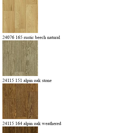
24076 165 rustic beech natural
24115 151 alpin oak stone
24115 164 alpin oak weathered