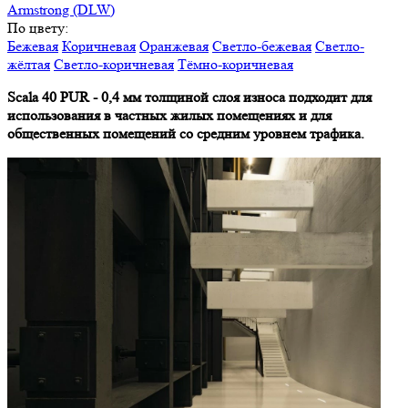
Armstrong (DLW)
По цвету:
Бежевая
Коричневая
Оранжевая
Светло-бежевая
Светло-
жёлтая
Светло-коричневая
Тёмно-коричневая
Scala 40 PUR - 0,4 мм толщиной слоя износа подходит для
использования в частных жилых помещениях и для
общественных помещений со средним уровнем трафика.