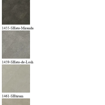
1455-SHato-Miranda
1459-SHato-de-Losh
1461-SHtirum