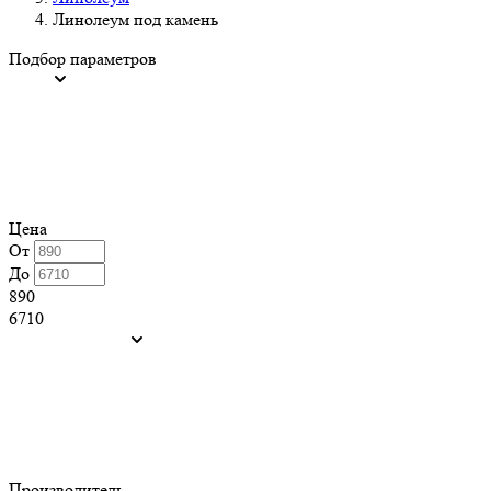
Линолеум под камень
Подбор параметров
Цена
От
До
890
6710
Производитель