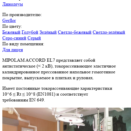
Линолеум
По производителю:
Gerflor
По цвету:
Бежевый
Голубой
Зелёный
Светло-бежевый
Светло-зелёный
Серо-синий
Серый
По виду помещения:
Для лицея
MIPOLAM ACCORD EL7 представляет собой
антистатическое (< 2 кВ), токорассеивающее эластичное
каландрированное прессованное напольное гомогенное
покрытие, выпускаемое в плитках и рулонах.
Имеет постоянные токорассеивающие характеристики
10^6 ≤ Rt ≤ 10^8 (EN1081) и соответствует
требованиям EN 649.