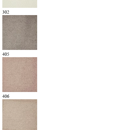
302
405
406