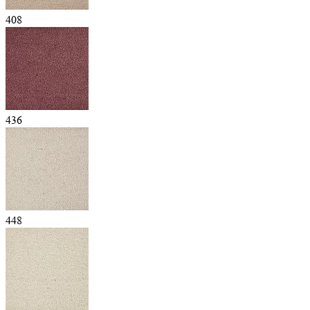
408
436
448