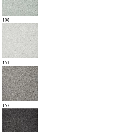
108
151
157