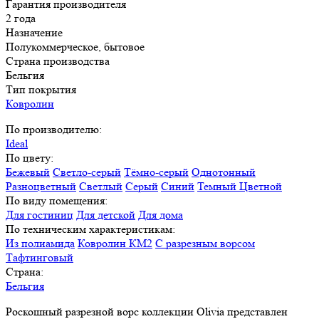
Гарантия производителя
2 года
Назначение
Полукоммерческое, бытовое
Страна производства
Бельгия
Тип покрытия
Ковролин
По производителю:
Ideal
По цвету:
Бежевый
Светло-серый
Тёмно-серый
Однотонный
Разноцветный
Светлый
Серый
Синий
Темный
Цветной
По виду помещения:
Для гостиниц
Для детской
Для дома
По техническим характеристикам:
Из полиамида
Ковролин КМ2
С разрезным ворсом
Тафтинговый
Страна:
Бельгия
Роскошный разрезной ворс коллекции Olivia представлен