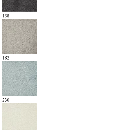
158
162
230