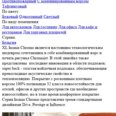
Противопожарный
С комбинированным ворсом
Тафтинговый
По цвету:
Бежевый
Однотонный
Светлый
По виду помещения:
Для автосалонов
Для гостиниц
Для офиса
Для кафе и
ресторанов
Для торговых площадей
Страна:
Бельгия
XL Insinia Chromo является настоящим технологическим
шедевром сочетающим в себе комбинированный ворс и
печать рисунка Chromojet. В этой линейке также
представлены последние инновации в области подложек:
super back - толстая войлочная подложка, обеспечивающая
превосходные акустические свойства и
теплоизоляцию. Покрытие с роскошным плотным
ворсом 100% полиамида 32 класса износостойкости для
отелей, офисов и других пространств где необходимо
износостойкое, но в тоже время комфортное покрытие.
Серия Insinia Chromo представлена тремя стандартными
дизайнами Diva, Prestige и Influence.