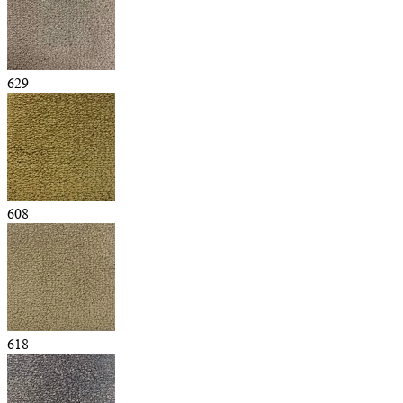
629
608
618