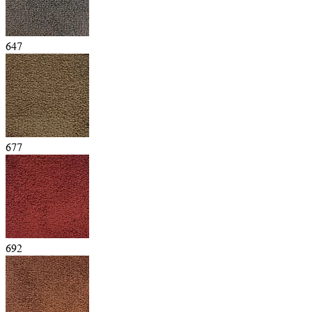
647
677
692