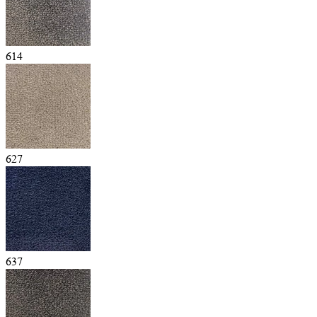
614
627
637