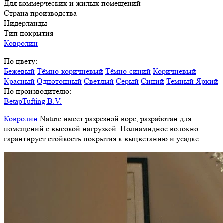
Для коммерческих и жилых помещений
Страна производства
Нидерланды
Тип покрытия
Ковролин
По цвету:
Бежевый
Тёмно-коричневый
Тёмно-синий
Коричневый
Красный
Однотонный
Светлый
Серый
Синий
Темный
Яркий
По производителю:
BetapTufting B.V.
Ковролин
Nature имеет разрезной ворс, разработан для
помещений с высокой нагрузкой. Полиамидное волокно
гарантирует стойкость покрытия к выцветанию и усадке.