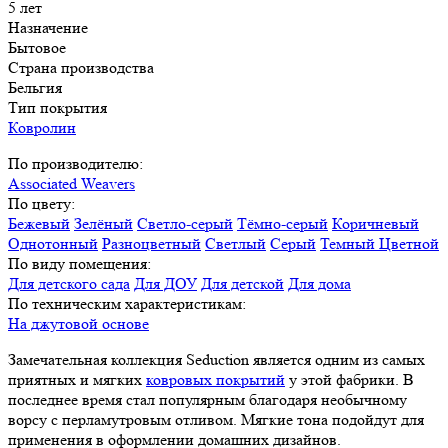
5 лет
Назначение
Бытовое
Страна производства
Бельгия
Тип покрытия
Ковролин
По производителю:
Associated Weavers
По цвету:
Бежевый
Зелёный
Светло-серый
Тёмно-серый
Коричневый
Однотонный
Разноцветный
Светлый
Серый
Темный
Цветной
По виду помещения:
Для детского сада
Для ДОУ
Для детской
Для дома
По техническим характеристикам:
На джутовой основе
Замечательная коллекция Seduction является одним из самых
приятных и мягких
ковровых покрытий
у этой фабрики. В
последнее время стал популярным благодаря необычному
ворсу с перламутровым отливом. Мягкие тона подойдут для
применения в оформлении домашних дизайнов.