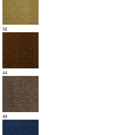
38
44
49