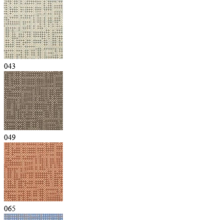
043
049
065