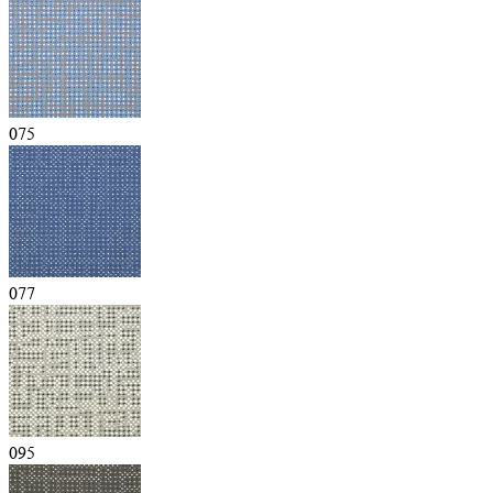
075
077
095