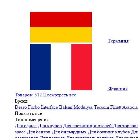
Германия
Франция
Товаров: 312
Посмотреть все
Бренд
Desso
Forbo
Interface
Balsan
Modulyss
Tecsom
Finett
Associa
Показать все
Тип помещения
Для офиса
Для клубов
Для гостиниц и отелей
Для торгов
space
Для банков
Для бильярдных
Для боулинг клубов
Дл
ресторанов
Для театров
Для торговых центров
Для хосте