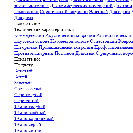
зрительного зала
Для коммерческих помещений
Для кори
гимнастики
Сценический ковролин
Элитный
Для офиса
Для дома
Показать все
Технические характеристики
Коммерческий
Акустический ковролин
Антистатический
джутовой основе
На клеевой основе
Огнестойкий
Коврол
Негорючий
Промышленный ковролин
Профессиональн
Противопожарный
Петлевой
Дешевый
С разрезным ворс
Показать все
По цвету
Бежевый
Белый
Зелёный
Светло-серый
Серо-голубой
Серо-синий
Тёмно-голубой
Тёмно-зелёный
Тёмно-коричневый
Тёмно-серый
Тёмно-синий