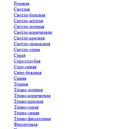
Розовая
Светлая
Светло-бежевая
Светло-жёлтая
Светло-зелёная
Светло-коричневая
Светло-красная
Светло-оранжевая
Светло-серая
Серая
Серо-голубая
Серо-синяя
Сине-бежевая
Синяя
Темная
Тёмно-зелёная
Тёмно-коричневая
Тёмно-красная
Тёмно-серая
Тёмно-синяя
Тёмно-фиолетовая
Фиолетовая