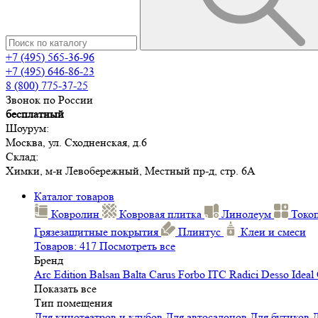
+7 (495) 565-36-96
+7 (495) 646-86-23
8 (800) 775-37-25
Звонок по России
бесплатный
Шоурум:
Москва, ул. Сходненская, д.6
Склад:
Химки, м-н Левобережный, Местный пр-д, стр. 6А
Каталог товаров
Ковролин
Ковровая плитка
Линолеум
Токо
Грязезащитные покрытия
Плинтус
Клеи и смеси
Товаров: 417
Посмотреть все
Бренд
Arc Edition
Balsan
Balta
Carus
Forbo
ITC
Radici
Desso
Ideal
Показать все
Тип помещения
Для кинотеатров и клубов
Для автосалонов
Для бутиков