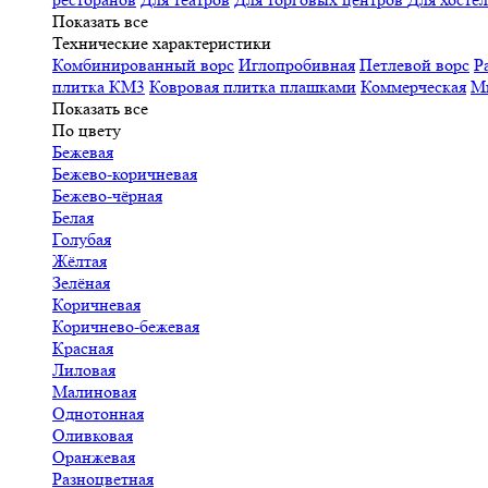
Показать все
Технические характеристики
Комбинированный ворс
Иглопробивная
Петлевой ворс
Р
плитка КМ3
Ковровая плитка плашками
Коммерческая
М
Показать все
По цвету
Бежевая
Бежево-коричневая
Бежево-чёрная
Белая
Голубая
Жёлтая
Зелёная
Коричневая
Коричнево-бежевая
Красная
Лиловая
Малиновая
Однотонная
Оливковая
Оранжевая
Разноцветная