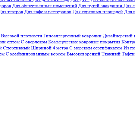
доров
Для общественных помещений
Для путей эвакуации
Для 
Для театров
Для кафе и ресторанов
Для торговых площадей
Для 
Высокой плотности
Гипоаллергенный ковролин
Дизайнерский 
ин оптом
С оверлоком
Коммерческие ковровые покрытия
Контр
ый
Спортивный
Шириной 4 метра
С морским сертификатом
Из п
ом
С комбинированным ворсом
Высоковорсный
Тканный
Тафти