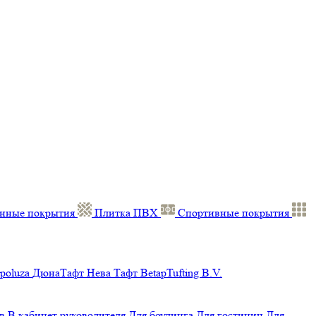
нные покрытия
Плитка ПВХ
Спортивные покрытия
poluza
ДюнаТафт
Нева Тафт
BetapTufting B.V.
в
В кабинет руководителя
Для боулинга
Для гостиниц
Для