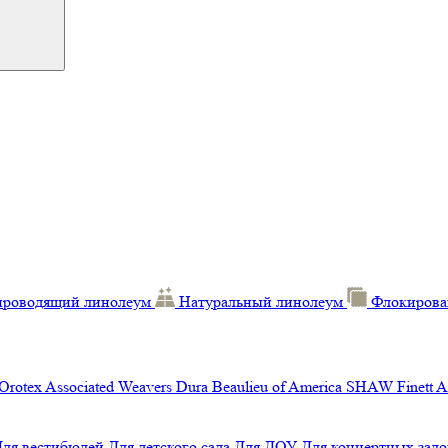
проводящий линолеум
Натуральный линолеум
Флокирова
Orotex
Associated Weavers
Dura
Beaulieu of America
SHAW
Finett
A
Для вестибюлей
Для детского сада
Для ДОУ
Для концертных зало