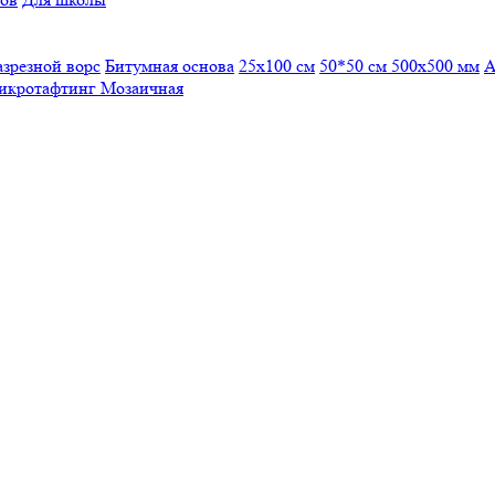
азрезной ворс
Битумная основа
25x100 см
50*50 см
500х500 мм
А
икротафтинг
Мозаичная