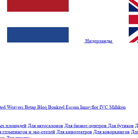
Нидерланды
ted Weavers
Betap
Bloq
Bonkeel
Escom
Innovflor
IVC
Milliken
ых площадей
Для автосалонов
Для бизнес-центров
Для бутиков
Д
я глэмпингов и эко-отелей
Для кинотеатров
Для коворкингов
Для
лов
Для школы