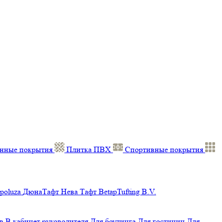
нные покрытия
Плитка ПВХ
Спортивные покрытия
poluza
ДюнаТафт
Нева Тафт
BetapTufting B.V.
в
В кабинет руководителя
Для боулинга
Для гостиниц
Для