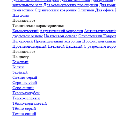
зрительного зала
Для коммерческих помещений
Для кори
гимнастики
Сценический ковролин
Элитный
Для офиса
Для дома
Показать все
Технические характеристики
Коммерческий
Акустический ковролин
Антистатический
джутовой основе
На клеевой основе
Огнестойкий
Коврол
Негорючий
Промышленный ковролин
Профессиональн
Противопожарный
Петлевой
Дешевый
С разрезным ворс
Показать все
По цвету
Бежевый
Белый
Зелёный
Светло-серый
Серо-голубой
Серо-синий
Тёмно-голубой
Тёмно-зелёный
Тёмно-коричневый
Тёмно-серый
Тёмно-синий