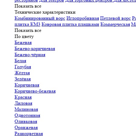
Показать все
Технические характеристики
Комбинированный ворс
Иглопробивная
Петлевой ворс
Р
плитка КМ3
Ковровая плитка плашками
Коммерческая
М
Показать все
По цвету
Бежевая
Бежево-коричневая
Бежево-чёрная
Белая
Голубая
Жёлтая
Зелёная
Коричневая
Коричнево-бежевая
Красная
Лиловая
Малиновая
Однотонная
Оливковая
Оранжевая
Разноцветная