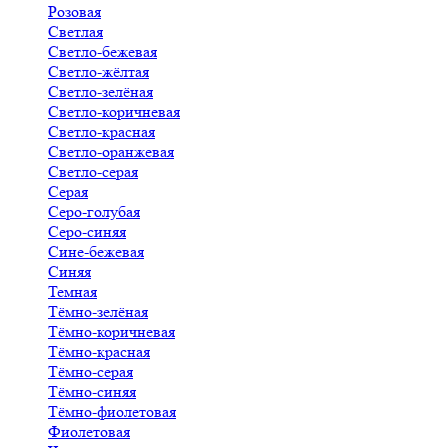
Розовая
Светлая
Светло-бежевая
Светло-жёлтая
Светло-зелёная
Светло-коричневая
Светло-красная
Светло-оранжевая
Светло-серая
Серая
Серо-голубая
Серо-синяя
Сине-бежевая
Синяя
Темная
Тёмно-зелёная
Тёмно-коричневая
Тёмно-красная
Тёмно-серая
Тёмно-синяя
Тёмно-фиолетовая
Фиолетовая