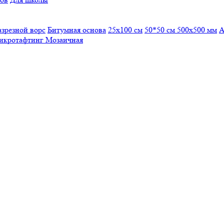
азрезной ворс
Битумная основа
25x100 см
50*50 см
500х500 мм
А
икротафтинг
Мозаичная