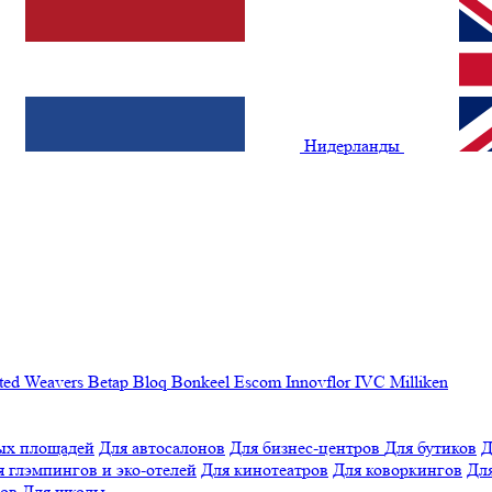
Нидерланды
ted Weavers
Betap
Bloq
Bonkeel
Escom
Innovflor
IVC
Milliken
ых площадей
Для автосалонов
Для бизнес-центров
Для бутиков
Д
я глэмпингов и эко-отелей
Для кинотеатров
Для коворкингов
Для
лов
Для школы