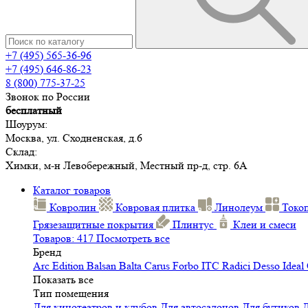
+7 (495) 565-36-96
+7 (495) 646-86-23
8 (800) 775-37-25
Звонок по России
бесплатный
Шоурум:
Москва, ул. Сходненская, д.6
Склад:
Химки, м-н Левобережный, Местный пр-д, стр. 6А
Каталог товаров
Ковролин
Ковровая плитка
Линолеум
Токо
Грязезащитные покрытия
Плинтус
Клеи и смеси
Товаров: 417
Посмотреть все
Бренд
Arc Edition
Balsan
Balta
Carus
Forbo
ITC
Radici
Desso
Ideal
Показать все
Тип помещения
Для кинотеатров и клубов
Для автосалонов
Для бутиков