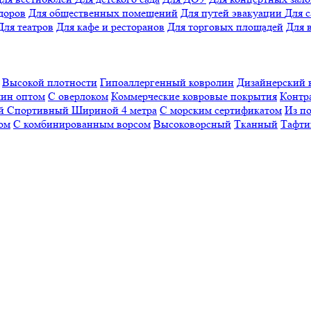
доров
Для общественных помещений
Для путей эвакуации
Для 
Для театров
Для кафе и ресторанов
Для торговых площадей
Для 
Высокой плотности
Гипоаллергенный ковролин
Дизайнерский 
ин оптом
С оверлоком
Коммерческие ковровые покрытия
Контр
ый
Спортивный
Шириной 4 метра
С морским сертификатом
Из п
ом
С комбинированным ворсом
Высоковорсный
Тканный
Тафти