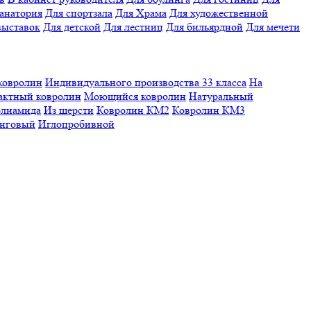
санатория
Для спортзала
Для Храма
Для художественной
выставок
Для детской
Для лестниц
Для бильярдной
Для мечети
ковролин
Индивидуального производства
33 класса
На
актный ковролин
Моющийся ковролин
Натуральный
олиамида
Из шерсти
Ковролин КМ2
Ковролин КМ3
нговый
Иглопробивной