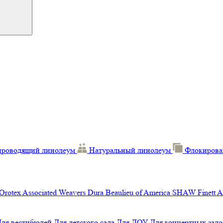
проводящий линолеум
Натуральный линолеум
Флокирова
Orotex
Associated Weavers
Dura
Beaulieu of America
SHAW
Finett
A
Для вестибюлей
Для детского сада
Для ДОУ
Для концертных зало