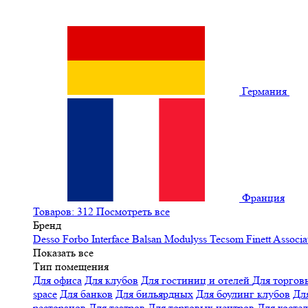
Германия
Франция
Товаров: 312
Посмотреть все
Бренд
Desso
Forbo
Interface
Balsan
Modulyss
Tecsom
Finett
Associa
Показать все
Тип помещения
Для офиса
Для клубов
Для гостиниц и отелей
Для торгов
space
Для банков
Для бильярдных
Для боулинг клубов
Дл
ресторанов
Для театров
Для торговых центров
Для хосте