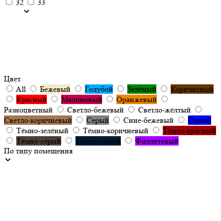
32
33
Цвет
All
Бежевый
Голубой
Зелёный
Коричневый
Красный
Малиновый
Оранжевый
Разноцветный
Светло-бежевый
Светло-жёлтый
Светло-коричневый
Серый
Сине-бежевый
Синий
Тёмно-зелёный
Тёмно-коричневый
Тёмно-красный
Тёмно-серый
Тёмно-синий
Фиолетовый
По типу помещения