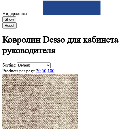
Нидерланды
Show
Reset
Ковролин Desso
для кабинета
руководителя
Sorting
Products per page
20
50
100