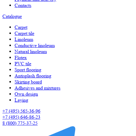
Contacts
Catalogue
Carpet
Carpet tile
Linoleum
Сonductive linoleum
Natural linoleum
Flotex
PVC tile
Sport flooring
Antisplash flooring
Skirting board
Adhesives and mixtures
Own design
Laying
+7 (495) 565-36-96
+7 (495) 646-86-23
8 (800) 775-37-25