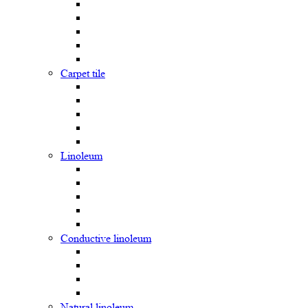
Carpet tile
Linoleum
Сonductive linoleum
Natural linoleum