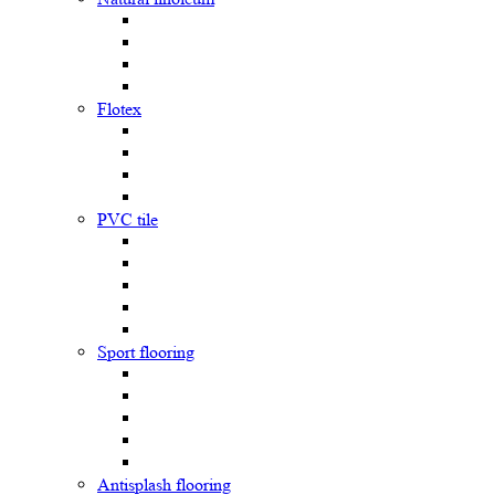
Flotex
PVC tile
Sport flooring
Antisplash flooring