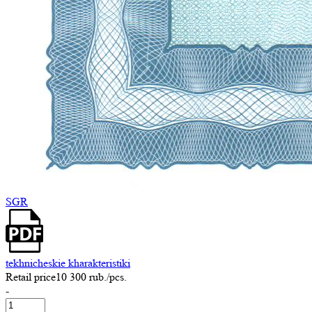
SGR
tekhnicheskie kharakteristiki
Retail price
10 300 rub.
/pcs.
-