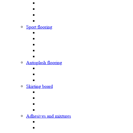
Sport flooring
Antisplash flooring
Skirting board
Adhesives and mixtures