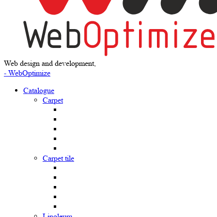
Web design and development,
- WebOptimize
Catalogue
Carpet
Carpet tile
Linoleum