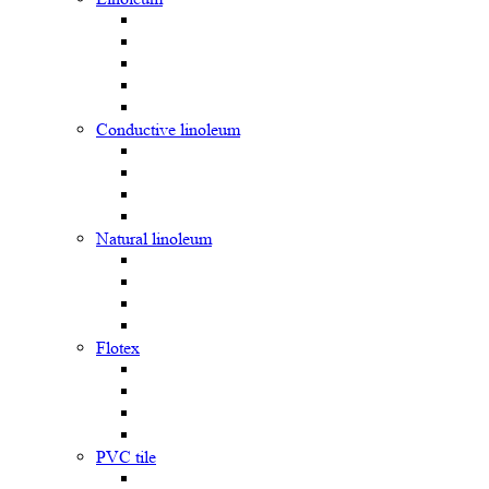
Сonductive linoleum
Natural linoleum
Flotex
PVC tile