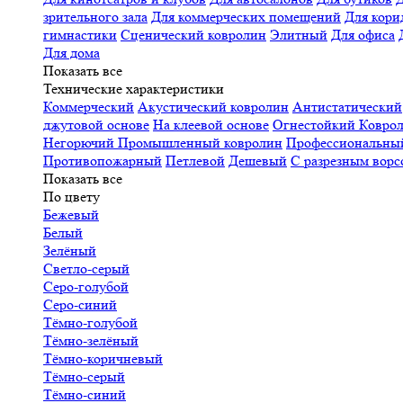
зрительного зала
Для коммерческих помещений
Для кори
гимнастики
Сценический ковролин
Элитный
Для офиса
Для дома
Показать все
Технические характеристики
Коммерческий
Акустический ковролин
Антистатический
джутовой основе
На клеевой основе
Огнестойкий
Коврол
Негорючий
Промышленный ковролин
Профессиональн
Противопожарный
Петлевой
Дешевый
С разрезным ворс
Показать все
По цвету
Бежевый
Белый
Зелёный
Светло-серый
Серо-голубой
Серо-синий
Тёмно-голубой
Тёмно-зелёный
Тёмно-коричневый
Тёмно-серый
Тёмно-синий