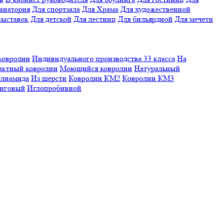
санатория
Для спортзала
Для Храма
Для художественной
выставок
Для детской
Для лестниц
Для бильярдной
Для мечети
ковролин
Индивидуального производства
33 класса
На
актный ковролин
Моющийся ковролин
Натуральный
олиамида
Из шерсти
Ковролин КМ2
Ковролин КМ3
нговый
Иглопробивной