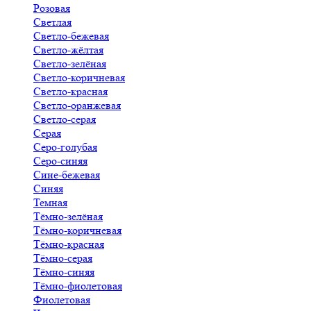
Розовая
Светлая
Светло-бежевая
Светло-жёлтая
Светло-зелёная
Светло-коричневая
Светло-красная
Светло-оранжевая
Светло-серая
Серая
Серо-голубая
Серо-синяя
Сине-бежевая
Синяя
Темная
Тёмно-зелёная
Тёмно-коричневая
Тёмно-красная
Тёмно-серая
Тёмно-синяя
Тёмно-фиолетовая
Фиолетовая