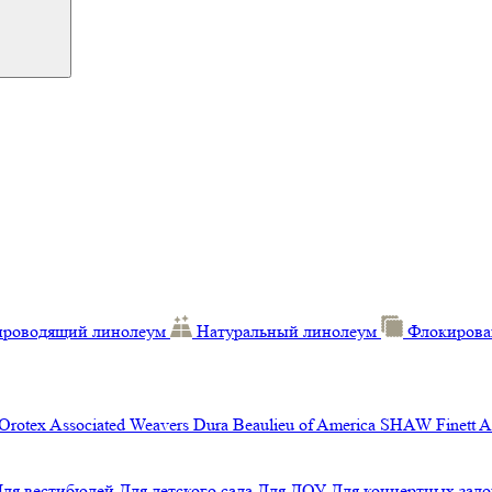
проводящий линолеум
Натуральный линолеум
Флокирова
Orotex
Associated Weavers
Dura
Beaulieu of America
SHAW
Finett
A
Для вестибюлей
Для детского сада
Для ДОУ
Для концертных зало