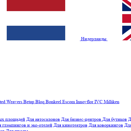
Нидерланды
ted Weavers
Betap
Bloq
Bonkeel
Escom
Innovflor
IVC
Milliken
ых площадей
Для автосалонов
Для бизнес-центров
Для бутиков
Д
я глэмпингов и эко-отелей
Для кинотеатров
Для коворкингов
Для
лов
Для школы