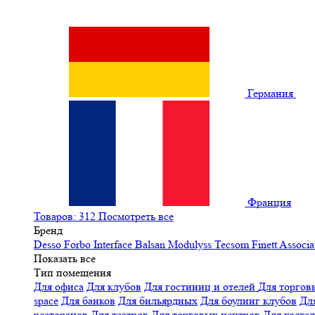
Германия
Франция
Товаров: 312
Посмотреть все
Бренд
Desso
Forbo
Interface
Balsan
Modulyss
Tecsom
Finett
Associa
Показать все
Тип помещения
Для офиса
Для клубов
Для гостиниц и отелей
Для торгов
space
Для банков
Для бильярдных
Для боулинг клубов
Дл
ресторанов
Для театров
Для торговых центров
Для хосте