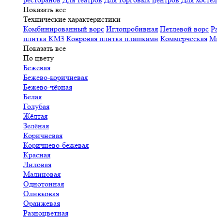
Показать все
Технические характеристики
Комбинированный ворс
Иглопробивная
Петлевой ворс
Р
плитка КМ3
Ковровая плитка плашками
Коммерческая
М
Показать все
По цвету
Бежевая
Бежево-коричневая
Бежево-чёрная
Белая
Голубая
Жёлтая
Зелёная
Коричневая
Коричнево-бежевая
Красная
Лиловая
Малиновая
Однотонная
Оливковая
Оранжевая
Разноцветная