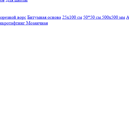
азрезной ворс
Битумная основа
25x100 см
50*50 см
500х500 мм
А
икротафтинг
Мозаичная