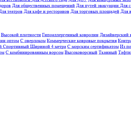
доров
Для общественных помещений
Для путей эвакуации
Для 
Для театров
Для кафе и ресторанов
Для торговых площадей
Для 
Высокой плотности
Гипоаллергенный ковролин
Дизайнерский 
ин оптом
С оверлоком
Коммерческие ковровые покрытия
Контр
ый
Спортивный
Шириной 4 метра
С морским сертификатом
Из п
ом
С комбинированным ворсом
Высоковорсный
Тканный
Тафти