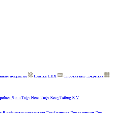
нные покрытия
Плитка ПВХ
Спортивные покрытия
poluza
ДюнаТафт
Нева Тафт
BetapTufting B.V.
в
В кабинет руководителя
Для боулинга
Для гостиниц
Для