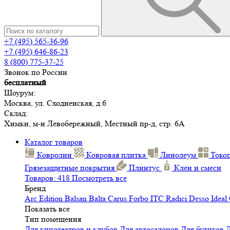
+7 (495) 565-36-96
+7 (495) 646-86-23
8 (800) 775-37-25
Звонок по России
бесплатный
Шоурум:
Москва, ул. Сходненская, д.6
Склад:
Химки, м-н Левобережный, Местный пр-д, стр. 6А
Каталог товаров
Ковролин
Ковровая плитка
Линолеум
Токо
Грязезащитные покрытия
Плинтус
Клеи и смеси
Товаров: 418
Посмотреть все
Бренд
Arc Edition
Balsan
Balta
Carus
Forbo
ITC
Radici
Desso
Ideal
Показать все
Тип помещения
Для кинотеатров и клубов
Для автосалонов
Для бутиков