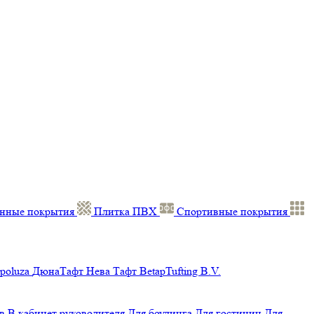
нные покрытия
Плитка ПВХ
Спортивные покрытия
poluza
ДюнаТафт
Нева Тафт
BetapTufting B.V.
в
В кабинет руководителя
Для боулинга
Для гостиниц
Для