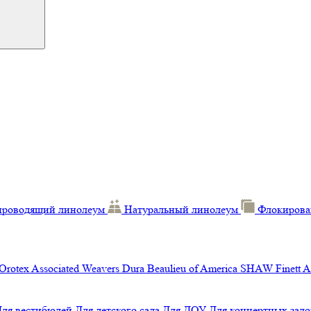
проводящий линолеум
Натуральный линолеум
Флокирова
Orotex
Associated Weavers
Dura
Beaulieu of America
SHAW
Finett
A
Для вестибюлей
Для детского сада
Для ДОУ
Для концертных зало