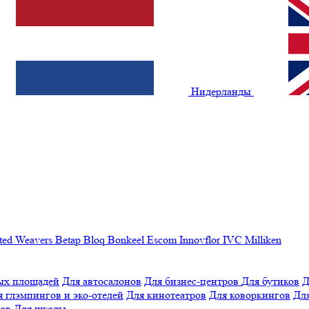
Нидерланды
ted Weavers
Betap
Bloq
Bonkeel
Escom
Innovflor
IVC
Milliken
ых площадей
Для автосалонов
Для бизнес-центров
Для бутиков
Д
я глэмпингов и эко-отелей
Для кинотеатров
Для коворкингов
Для
лов
Для школы