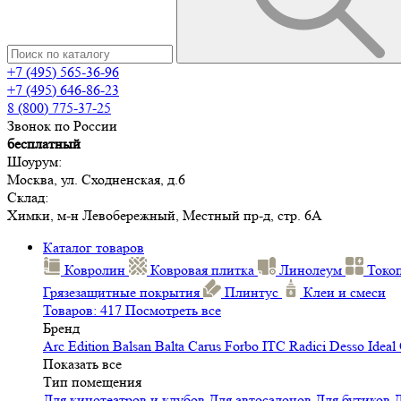
+7 (495) 565-36-96
+7 (495) 646-86-23
8 (800) 775-37-25
Звонок по России
бесплатный
Шоурум:
Москва, ул. Сходненская, д.6
Склад:
Химки, м-н Левобережный, Местный пр-д, стр. 6А
Каталог товаров
Ковролин
Ковровая плитка
Линолеум
Токо
Грязезащитные покрытия
Плинтус
Клеи и смеси
Товаров: 417
Посмотреть все
Бренд
Arc Edition
Balsan
Balta
Carus
Forbo
ITC
Radici
Desso
Ideal
Показать все
Тип помещения
Для кинотеатров и клубов
Для автосалонов
Для бутиков