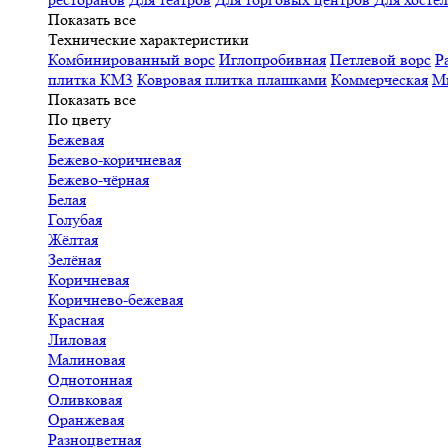
Показать все
Технические характеристики
Комбинированный ворс
Иглопробивная
Петлевой ворс
Р
плитка КМ3
Ковровая плитка плашками
Коммерческая
М
Показать все
По цвету
Бежевая
Бежево-коричневая
Бежево-чёрная
Белая
Голубая
Жёлтая
Зелёная
Коричневая
Коричнево-бежевая
Красная
Лиловая
Малиновая
Однотонная
Оливковая
Оранжевая
Разноцветная