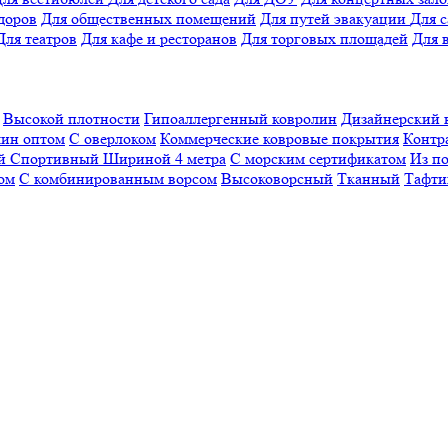
доров
Для общественных помещений
Для путей эвакуации
Для 
Для театров
Для кафе и ресторанов
Для торговых площадей
Для 
Высокой плотности
Гипоаллергенный ковролин
Дизайнерский 
ин оптом
С оверлоком
Коммерческие ковровые покрытия
Контр
ый
Спортивный
Шириной 4 метра
С морским сертификатом
Из п
ом
С комбинированным ворсом
Высоковорсный
Тканный
Тафти