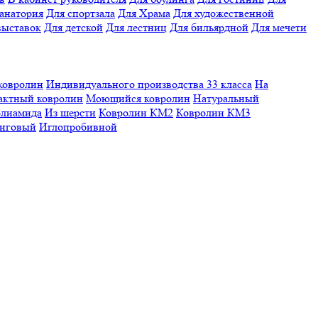
санатория
Для спортзала
Для Храма
Для художественной
выставок
Для детской
Для лестниц
Для бильярдной
Для мечети
ковролин
Индивидуального производства
33 класса
На
актный ковролин
Моющийся ковролин
Натуральный
олиамида
Из шерсти
Ковролин КМ2
Ковролин КМ3
нговый
Иглопробивной