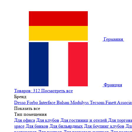
Германия
Франция
Товаров: 312
Посмотреть все
Бренд
Desso
Forbo
Interface
Balsan
Modulyss
Tecsom
Finett
Associa
Показать все
Тип помещения
Для офиса
Для клубов
Для гостиниц и отелей
Для торгов
space
Для банков
Для бильярдных
Для боулинг клубов
Дл
ресторанов
Для театров
Для торговых центров
Для хосте