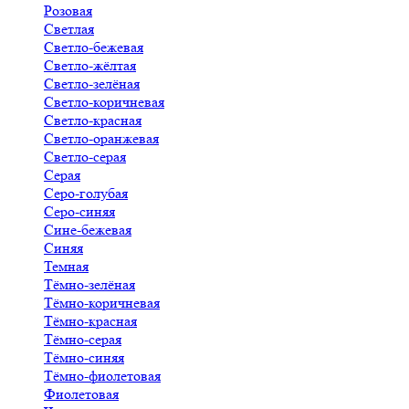
Розовая
Светлая
Светло-бежевая
Светло-жёлтая
Светло-зелёная
Светло-коричневая
Светло-красная
Светло-оранжевая
Светло-серая
Серая
Серо-голубая
Серо-синяя
Сине-бежевая
Синяя
Темная
Тёмно-зелёная
Тёмно-коричневая
Тёмно-красная
Тёмно-серая
Тёмно-синяя
Тёмно-фиолетовая
Фиолетовая