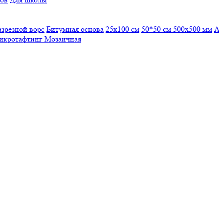
азрезной ворс
Битумная основа
25x100 см
50*50 см
500х500 мм
А
икротафтинг
Мозаичная