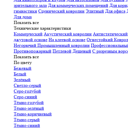
зрительного зала
Для коммерческих помещений
Для кори
гимнастики
Сценический ковролин
Элитный
Для офиса
Для дома
Показать все
Технические характеристики
Коммерческий
Акустический ковролин
Антистатический
джутовой основе
На клеевой основе
Огнестойкий
Коврол
Негорючий
Промышленный ковролин
Профессиональн
Противопожарный
Петлевой
Дешевый
С разрезным ворс
Показать все
По цвету
Бежевый
Белый
Зелёный
Светло-серый
Серо-голубой
Серо-синий
Тёмно-голубой
Тёмно-зелёный
Тёмно-коричневый
Тёмно-серый
Тёмно-синий