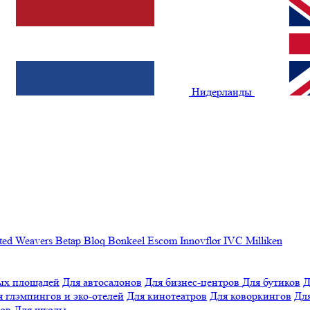
Нидерланды
ted Weavers
Betap
Bloq
Bonkeel
Escom
Innovflor
IVC
Milliken
ых площадей
Для автосалонов
Для бизнес-центров
Для бутиков
Д
я глэмпингов и эко-отелей
Для кинотеатров
Для коворкингов
Для
лов
Для школы