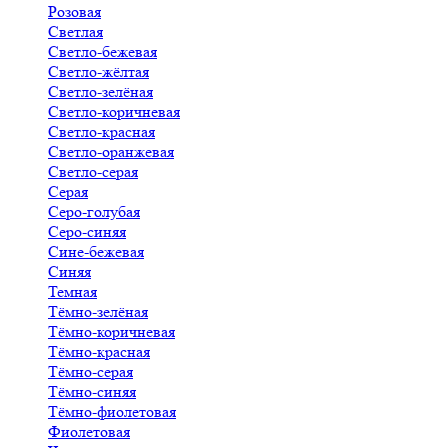
Розовая
Светлая
Светло-бежевая
Светло-жёлтая
Светло-зелёная
Светло-коричневая
Светло-красная
Светло-оранжевая
Светло-серая
Серая
Серо-голубая
Серо-синяя
Сине-бежевая
Синяя
Темная
Тёмно-зелёная
Тёмно-коричневая
Тёмно-красная
Тёмно-серая
Тёмно-синяя
Тёмно-фиолетовая
Фиолетовая