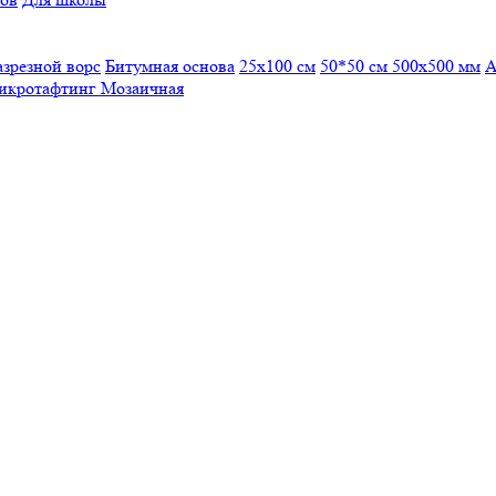
азрезной ворс
Битумная основа
25x100 см
50*50 см
500х500 мм
А
икротафтинг
Мозаичная