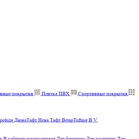
нные покрытия
Плитка ПВХ
Спортивные покрытия
poluza
ДюнаТафт
Нева Тафт
BetapTufting B.V.
в
В кабинет руководителя
Для боулинга
Для гостиниц
Для