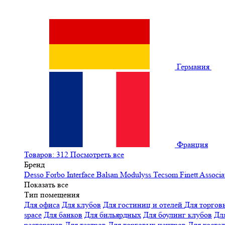
Германия
Франция
Товаров: 312
Посмотреть все
Бренд
Desso
Forbo
Interface
Balsan
Modulyss
Tecsom
Finett
Associa
Показать все
Тип помещения
Для офиса
Для клубов
Для гостиниц и отелей
Для торгов
space
Для банков
Для бильярдных
Для боулинг клубов
Дл
ресторанов
Для театров
Для торговых центров
Для хосте