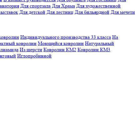
санатория
Для спортзала
Для Храма
Для художественной
выставок
Для детской
Для лестниц
Для бильярдной
Для мечети
ковролин
Индивидуального производства
33 класса
На
актный ковролин
Моющийся ковролин
Натуральный
олиамида
Из шерсти
Ковролин КМ2
Ковролин КМ3
нговый
Иглопробивной