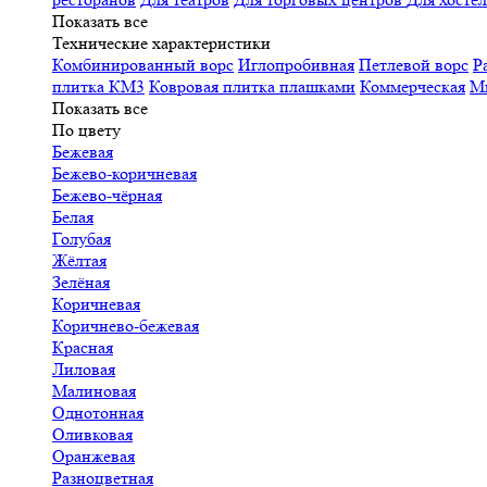
Показать все
Технические характеристики
Комбинированный ворс
Иглопробивная
Петлевой ворс
Р
плитка КМ3
Ковровая плитка плашками
Коммерческая
М
Показать все
По цвету
Бежевая
Бежево-коричневая
Бежево-чёрная
Белая
Голубая
Жёлтая
Зелёная
Коричневая
Коричнево-бежевая
Красная
Лиловая
Малиновая
Однотонная
Оливковая
Оранжевая
Разноцветная