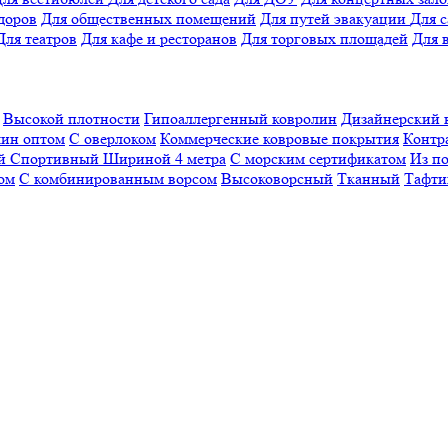
доров
Для общественных помещений
Для путей эвакуации
Для 
Для театров
Для кафе и ресторанов
Для торговых площадей
Для 
Высокой плотности
Гипоаллергенный ковролин
Дизайнерский 
ин оптом
С оверлоком
Коммерческие ковровые покрытия
Контр
ый
Спортивный
Шириной 4 метра
С морским сертификатом
Из п
ом
С комбинированным ворсом
Высоковорсный
Тканный
Тафти