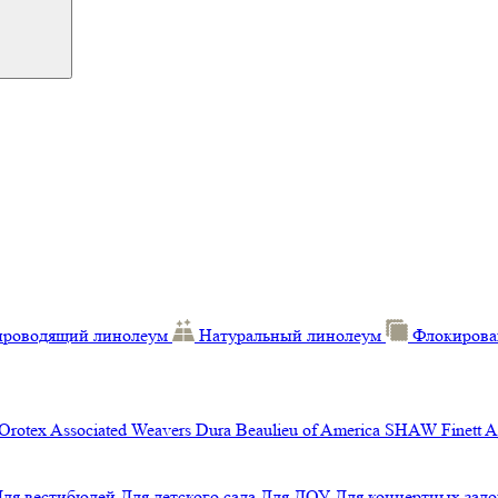
проводящий линолеум
Натуральный линолеум
Флокирова
Orotex
Associated Weavers
Dura
Beaulieu of America
SHAW
Finett
A
Для вестибюлей
Для детского сада
Для ДОУ
Для концертных зало