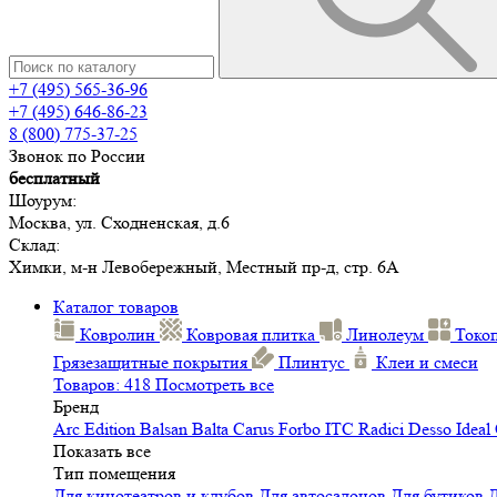
+7 (495) 565-36-96
+7 (495) 646-86-23
8 (800) 775-37-25
Звонок по России
бесплатный
Шоурум:
Москва, ул. Сходненская, д.6
Склад:
Химки, м-н Левобережный, Местный пр-д, стр. 6А
Каталог товаров
Ковролин
Ковровая плитка
Линолеум
Токо
Грязезащитные покрытия
Плинтус
Клеи и смеси
Товаров: 418
Посмотреть все
Бренд
Arc Edition
Balsan
Balta
Carus
Forbo
ITC
Radici
Desso
Ideal
Показать все
Тип помещения
Для кинотеатров и клубов
Для автосалонов
Для бутиков