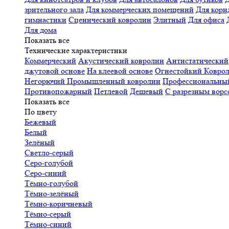
зрительного зала
Для коммерческих помещений
Для кори
гимнастики
Сценический ковролин
Элитный
Для офиса
Для дома
Показать все
Технические характеристики
Коммерческий
Акустический ковролин
Антистатический
джутовой основе
На клеевой основе
Огнестойкий
Коврол
Негорючий
Промышленный ковролин
Профессиональн
Противопожарный
Петлевой
Дешевый
С разрезным ворс
Показать все
По цвету
Бежевый
Белый
Зелёный
Светло-серый
Серо-голубой
Серо-синий
Тёмно-голубой
Тёмно-зелёный
Тёмно-коричневый
Тёмно-серый
Тёмно-синий