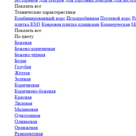
Показать все
Технические характеристики
Комбинированный ворс
Иглопробивная
Петлевой ворс
Р
плитка КМ3
Ковровая плитка плашками
Коммерческая
М
Показать все
По цвету
Бежевая
Бежево-коричневая
Бежево-чёрная
Белая
Голубая
Жёлтая
Зелёная
Коричневая
Коричнево-бежевая
Красная
Лиловая
Малиновая
Однотонная
Оливковая
Оранжевая
Разноцветная