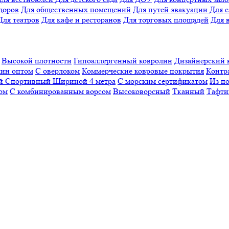
доров
Для общественных помещений
Для путей эвакуации
Для 
Для театров
Для кафе и ресторанов
Для торговых площадей
Для 
Высокой плотности
Гипоаллергенный ковролин
Дизайнерский 
ин оптом
С оверлоком
Коммерческие ковровые покрытия
Контр
ый
Спортивный
Шириной 4 метра
С морским сертификатом
Из п
ом
С комбинированным ворсом
Высоковорсный
Тканный
Тафти