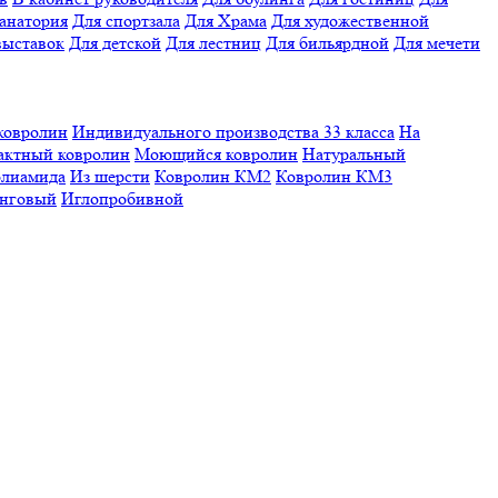
санатория
Для спортзала
Для Храма
Для художественной
выставок
Для детской
Для лестниц
Для бильярдной
Для мечети
ковролин
Индивидуального производства
33 класса
На
актный ковролин
Моющийся ковролин
Натуральный
олиамида
Из шерсти
Ковролин КМ2
Ковролин КМ3
нговый
Иглопробивной