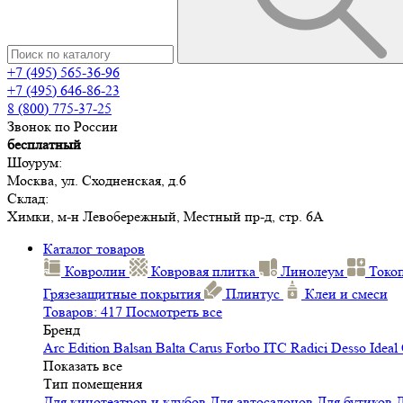
+7 (495) 565-36-96
+7 (495) 646-86-23
8 (800) 775-37-25
Звонок по России
бесплатный
Шоурум:
Москва, ул. Сходненская, д.6
Склад:
Химки, м-н Левобережный, Местный пр-д, стр. 6А
Каталог товаров
Ковролин
Ковровая плитка
Линолеум
Токо
Грязезащитные покрытия
Плинтус
Клеи и смеси
Товаров: 417
Посмотреть все
Бренд
Arc Edition
Balsan
Balta
Carus
Forbo
ITC
Radici
Desso
Ideal
Показать все
Тип помещения
Для кинотеатров и клубов
Для автосалонов
Для бутиков