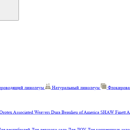
проводящий линолеум
Натуральный линолеум
Флокирова
Orotex
Associated Weavers
Dura
Beaulieu of America
SHAW
Finett
A
Для вестибюлей
Для детского сада
Для ДОУ
Для концертных зало