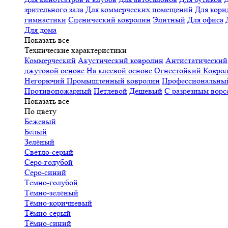
зрительного зала
Для коммерческих помещений
Для кори
гимнастики
Сценический ковролин
Элитный
Для офиса
Для дома
Показать все
Технические характеристики
Коммерческий
Акустический ковролин
Антистатический
джутовой основе
На клеевой основе
Огнестойкий
Коврол
Негорючий
Промышленный ковролин
Профессиональн
Противопожарный
Петлевой
Дешевый
С разрезным ворс
Показать все
По цвету
Бежевый
Белый
Зелёный
Светло-серый
Серо-голубой
Серо-синий
Тёмно-голубой
Тёмно-зелёный
Тёмно-коричневый
Тёмно-серый
Тёмно-синий