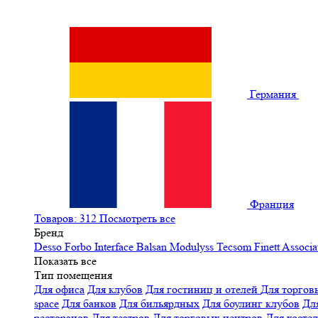
Германия
Франция
Товаров: 312
Посмотреть все
Бренд
Desso
Forbo
Interface
Balsan
Modulyss
Tecsom
Finett
Associa
Показать все
Тип помещения
Для офиса
Для клубов
Для гостиниц и отелей
Для торгов
space
Для банков
Для бильярдных
Для боулинг клубов
Дл
ресторанов
Для театров
Для торговых центров
Для хосте