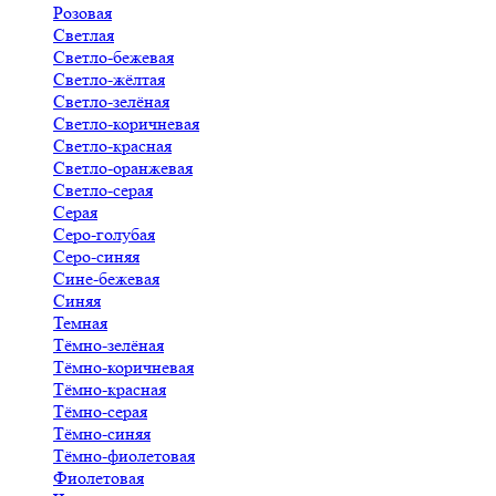
Розовая
Светлая
Светло-бежевая
Светло-жёлтая
Светло-зелёная
Светло-коричневая
Светло-красная
Светло-оранжевая
Светло-серая
Серая
Серо-голубая
Серо-синяя
Сине-бежевая
Синяя
Темная
Тёмно-зелёная
Тёмно-коричневая
Тёмно-красная
Тёмно-серая
Тёмно-синяя
Тёмно-фиолетовая
Фиолетовая