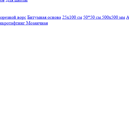
азрезной ворс
Битумная основа
25x100 см
50*50 см
500х500 мм
А
икротафтинг
Мозаичная