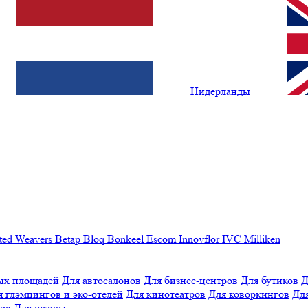
Нидерланды
ted Weavers
Betap
Bloq
Bonkeel
Escom
Innovflor
IVC
Milliken
ых площадей
Для автосалонов
Для бизнес-центров
Для бутиков
Д
я глэмпингов и эко-отелей
Для кинотеатров
Для коворкингов
Для
лов
Для школы