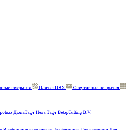
нные покрытия
Плитка ПВХ
Спортивные покрытия
poluza
ДюнаТафт
Нева Тафт
BetapTufting B.V.
в
В кабинет руководителя
Для боулинга
Для гостиниц
Для